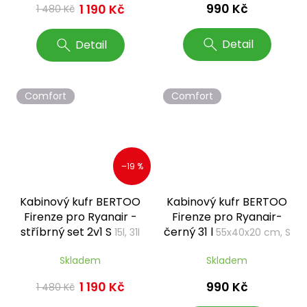
990 Kč
1 190 Kč
1 480 Kč
Detail
Detail
Comfort
Comfort
–19 %
Kabinový kufr BERTOO
Kabinový kufr BERTOO
Firenze pro Ryanair -
Firenze pro Ryanair-
stříbrný set 2v1 S
černý 31 l
15l, 31l
55x40x20 cm, S
Skladem
Skladem
990 Kč
1 190 Kč
1 480 Kč