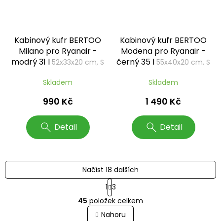
Kabinový kufr BERTOO
Kabinový kufr BERTOO
Milano pro Ryanair -
Modena pro Ryanair -
modrý 31 l
černý 35 l
52x33x20 cm, S
55x40x20 cm, S
Skladem
Skladem
990 Kč
1 490 Kč
Detail
Detail
Načíst 18 dalších
S
1
3
t
O
r
45
položek celkem
v
á
l
Nahoru
n