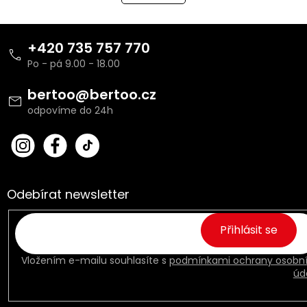
á
k
o
d
v
Z
a
á
c
á
+420 735 757 770
n
í
p
í
p
a
r
t
bertoo
@
bertoo.cz
v
í
k
y
v
bert
Fac
ý
oo_
ebo
p
cz
ok
i
s
Odebírat newsletter
u
Přihlásit se
Vložením e-mailu souhlasíte s
podmínkami ochrany osobn
úd