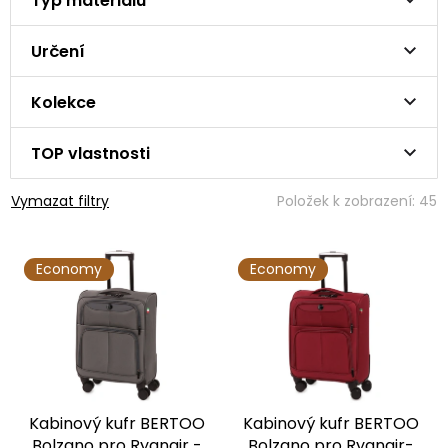
Typ materiálu
Určení
Kolekce
TOP vlastnosti
Vymazat filtry
Položek k zobrazení:
45
V
Economy
Economy
ý
p
i
s
p
r
o
Kabinový kufr BERTOO
Kabinový kufr BERTOO
d
Bolzano pro Ryanair -
Bolzano pro Ryanair-