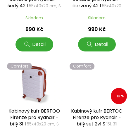
u
šedý 42 l
červený 42 l
55x40x20 cm, S
55x40x20
k
cm, S
t
Skladem
Skladem
ů
990 Kč
990 Kč
Detail
Detail
Comfort
Comfort
–19 %
Kabinový kufr BERTOO
Kabinový kufr BERTOO
Firenze pro Ryanair -
Firenze pro Ryanair -
bílý 31 l
bílý set 2v1 S
55x40x20 cm, S
15l, 31l