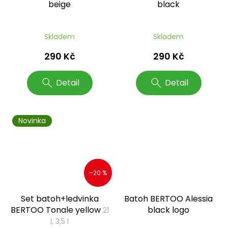
beige
black
Skladem
Skladem
290 Kč
290 Kč
Detail
Detail
Novinka
–20 %
Set batoh+ledvinka
Batoh BERTOO Alessia
BERTOO Tonale yellow
black logo
21
l, 3,5 l