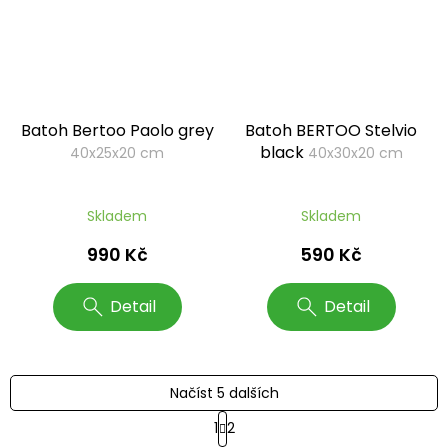
Batoh Bertoo Paolo grey
Batoh BERTOO Stelvio
black
40x25x20 cm
40x30x20 cm
Skladem
Skladem
990 Kč
590 Kč
Detail
Detail
Načíst 5 dalších
S
1
2
t
O