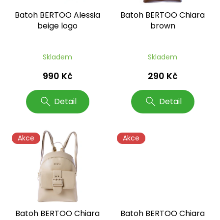
o
Batoh BERTOO Alessia
Batoh BERTOO Chiara
d
beige logo
brown
u
k
t
Skladem
Skladem
ů
990 Kč
290 Kč
Detail
Detail
Akce
Akce
Batoh BERTOO Chiara
Batoh BERTOO Chiara