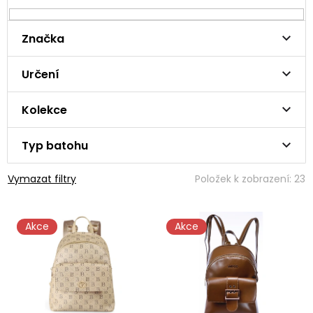
Značka
Určení
Kolekce
Typ batohu
Vymazat filtry
Položek k zobrazení:
23
V
Akce
Akce
ý
p
i
s
p
r