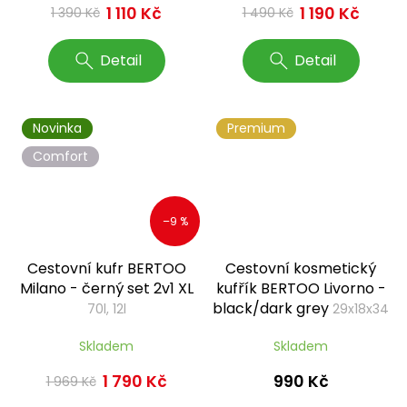
1 110 Kč
1 190 Kč
1 390 Kč
1 490 Kč
Detail
Detail
Novinka
Premium
Comfort
–9 %
Cestovní kufr BERTOO
Cestovní kosmetický
Milano - černý set 2v1 XL
kufřík BERTOO Livorno -
black/dark grey
70l, 12l
29x18x34
cm, 16 l
Skladem
Skladem
990 Kč
1 790 Kč
1 969 Kč