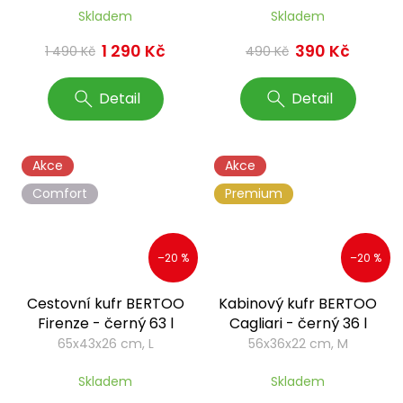
Skladem
Skladem
1 290 Kč
390 Kč
1 490 Kč
490 Kč
Detail
Detail
Akce
Akce
Comfort
Premium
–20 %
–20 %
Cestovní kufr BERTOO
Kabinový kufr BERTOO
Firenze - černý 63 l
Cagliari - černý 36 l
65x43x26 cm, L
56x36x22 cm, M
Skladem
Skladem