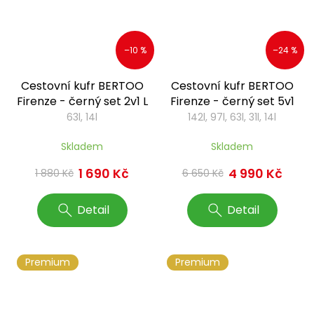
–10 %
–24 %
Cestovní kufr BERTOO
Cestovní kufr BERTOO
Firenze - černý set 2v1 L
Firenze - černý set 5v1
63l, 14l
142l, 97l, 63l, 31l, 14l
Skladem
Skladem
1 690 Kč
4 990 Kč
1 880 Kč
6 650 Kč
Detail
Detail
Premium
Premium