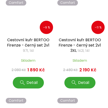
Comfort
Comfort
–9 %
–11 %
Cestovní kufr BERTOO
Cestovní kufr BERTOO
Firenze - černý set 2v1
Firenze - černý set 2v1
3XL
97l, 14l
142l, 14l
Skladem
Skladem
1 890 Kč
2 190 Kč
2 080 Kč
2 480 Kč
Detail
Detail
Comfort
Comfort