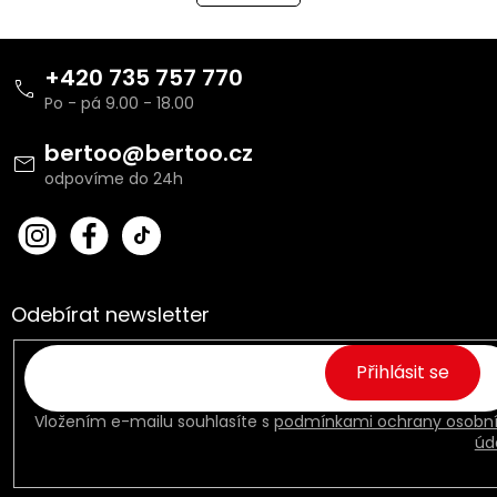
á
k
o
d
v
Z
a
á
c
á
+420 735 757 770
n
í
p
í
p
a
r
t
bertoo
@
bertoo.cz
v
í
k
y
v
bert
Fac
ý
oo_
ebo
p
cz
ok
i
s
Odebírat newsletter
u
Přihlásit se
Vložením e-mailu souhlasíte s
podmínkami ochrany osobn
úd