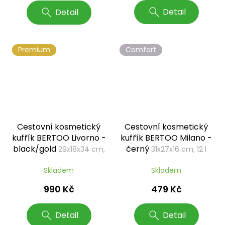
Detail
Detail
Premium
Comfort
Cestovní kosmetický
Cestovní kosmetický
kufřík BERTOO Livorno -
kufřík BERTOO Milano -
black/gold
černý
29x18x34 cm,
31x27x16 cm, 12 l
16 l
Skladem
Skladem
990 Kč
479 Kč
Detail
Detail