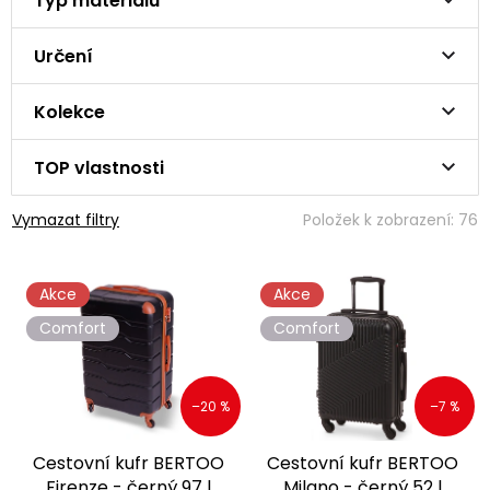
Typ materiálu
Určení
Kolekce
TOP vlastnosti
Vymazat filtry
Položek k zobrazení:
76
V
Akce
Akce
ý
p
Comfort
Comfort
i
s
p
–20 %
–7 %
r
o
Cestovní kufr BERTOO
Cestovní kufr BERTOO
d
Firenze - černý 97 l
Milano - černý 52 l