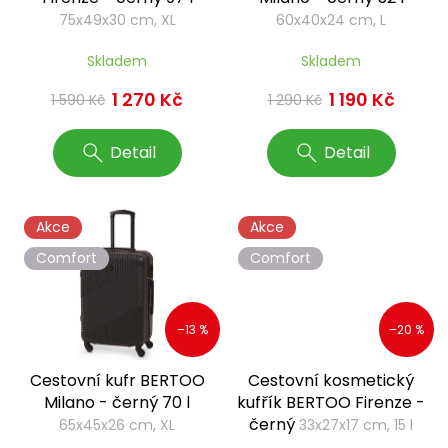
u
75x49x30 cm, XL
60x40x24 cm, L
k
t
Skladem
Skladem
ů
1 270 Kč
1 190 Kč
1 590 Kč
1 290 Kč
Detail
Detail
Akce
Akce
Comfort
Comfort
–13 %
–20 %
Cestovní kufr BERTOO
Cestovní kosmetický
Milano - černý 70 l
kufřík BERTOO Firenze -
černý
65x45x26 cm, XL
33x27x17 cm, 15 l