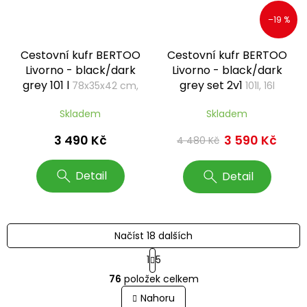
–19 %
Cestovní kufr BERTOO
Cestovní kufr BERTOO
Livorno - black/dark
Livorno - black/dark
grey 101 l
grey set 2v1
78x35x42 cm,
101l, 16l
XXL
Skladem
Skladem
3 490 Kč
3 590 Kč
4 480 Kč
Detail
Detail
Načíst 18 dalších
S
1
5
t
O
r
76
položek celkem
v
á
l
Nahoru
n