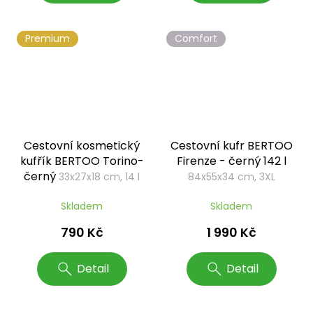
Premium
Comfort
Cestovní kosmetický
Cestovní kufr BERTOO
kufřík BERTOO Torino-
Firenze - černý 142 l
černý
33x27x18 cm, 14 l
84x55x34 cm, 3XL
Skladem
Skladem
790 Kč
1 990 Kč
Detail
Detail