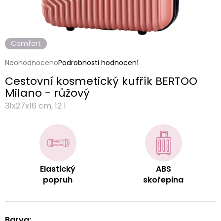
Comfort
Průměrné
Neohodnoceno
Podrobnosti hodnocení
hodnocení
Cestovní kosmetický kufřík BERTOO
produktu
je
Milano - růžový
0,0
31x27x16 cm, 12 l
z
5
hvězdiček.
Elastický
ABS
popruh
skořepina
Barva: