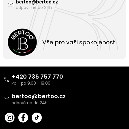
bertoo
@
bertoo.cz
Vše pro vaši spokojenost
Z
á
+420 735 757 770
p
a
t
bertoo
@
bertoo.cz
í
bert
Fac
oo_
ebo
cz
ok