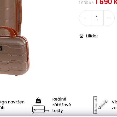
1 690 
1 880 Kč
Hlídat
Reálné
ign navržen
Vla
zátěžové
́lii
za
testy