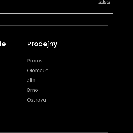
údajů
ie
Prodejny
Přerov
Olomouc
Zlín
Brno
Ostrava