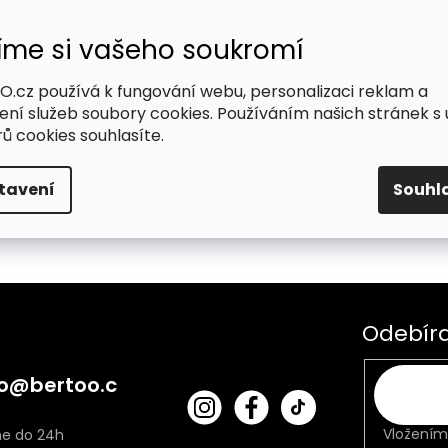
íme si vašeho soukromí
.cz používá k fungování webu, personalizaci reklam a
me tady pro Vás
ení služeb soubory cookies. Používáním našich stránek s 
ů cookies souhlasíte.
tavení
Souhl
Odebíra
o
@
bertoo.c
bert
Fac
oo_
ebo
Vložením
cz
ok