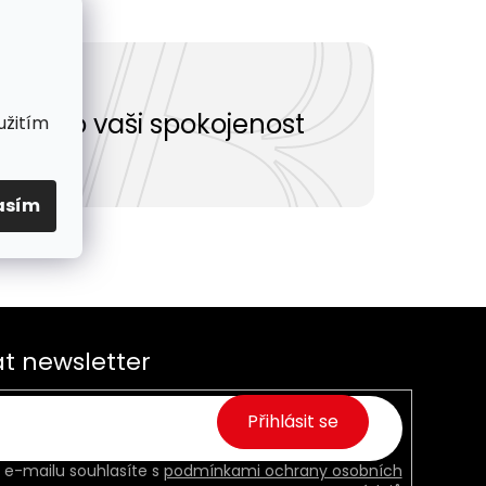
Vše pro vaši spokojenost
užitím
asím
t newsletter
Přihlásit se
 e-mailu souhlasíte s
podmínkami ochrany osobních