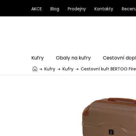
Přejít
na
AKCE
Blog
Prodejny
Kontakty
Recen
obsah
Kufry
Obaly na kufry
Cestovní dop
Kufry
Kufry
Cestovní kufr BERTOO Fir