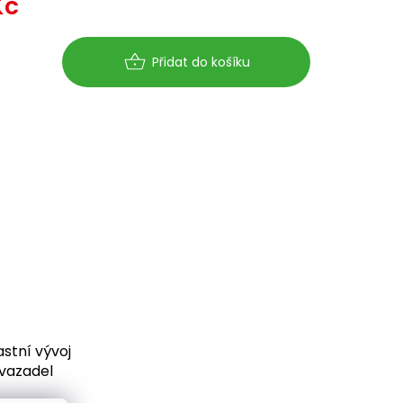
Kč
Měrná
cena:
Přidat do košíku
stní vývoj
vazadel