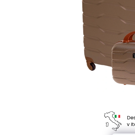
Des
v Ita