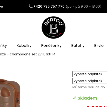
+420 735 757 770
ze
lňky
Kabelky
Peněženky
Batohy
Brýle
enze - champagne set 2v1 L
63l, 14l
Můžeme doručit do:
Skladem