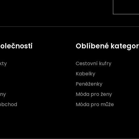
olečnosti
Oblíbené kategor
kty
Cestovní kufry
Kabelky
Peněženky
jny
Móda pro ženy
obchod
Móda pro může