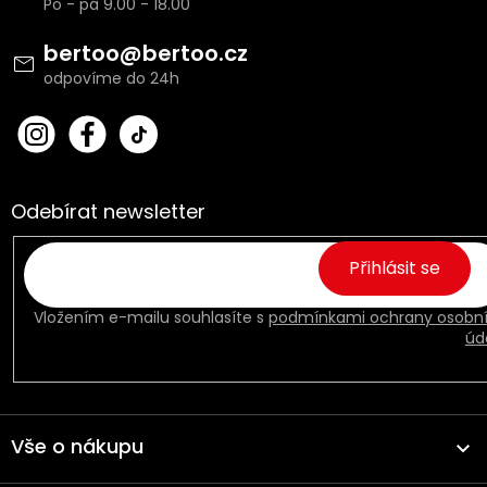
p
a
t
bertoo
@
bertoo.cz
í
bert
Fac
oo_
ebo
cz
ok
Odebírat newsletter
Přihlásit se
Vložením e-mailu souhlasíte s
podmínkami ochrany osobn
úd
Vše o nákupu