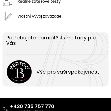
Reálné zátěžové
testy
Vlastní vývoj
zavazadel
Potřebujete poradit? Jsme tady pro
Vás
Vše pro vaši spokojenost
Z
á
+420 735 757 770