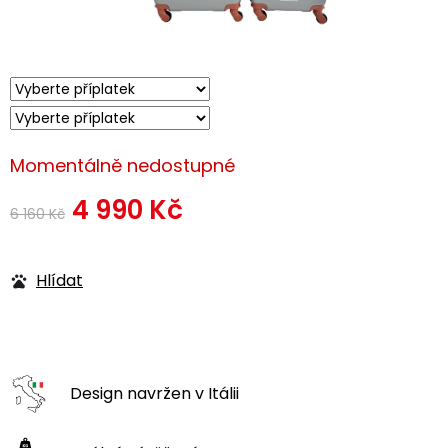
Momentálně nedostupné
4 990 Kč
6 160 Kč
Měrná
cena:
Hlídat
Design navržen
v Itálii