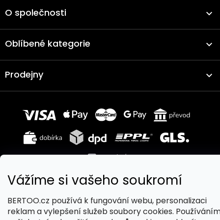
O společnosti
Oblíbené kategorie
Prodejny
Vážíme si vašeho soukromí
Copyright 2026
BERTOO
. Všechna práva vyhrazena.
BERTOO.cz používá k fungování webu, personalizaci
Upravit nastavení cookies
reklam a vylepšení služeb soubory cookies. Používání