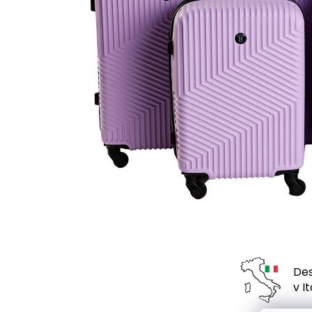
Des
v Ita