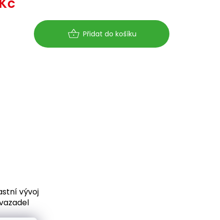
 Kč
Měrná
cena:
Přidat do košíku
stní vývoj
vazadel