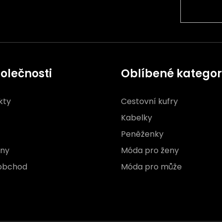
olečnosti
Oblíbené kategor
kty
Cestovní kufry
Kabelky
Peněženky
jny
Móda pro ženy
obchod
Móda pro může