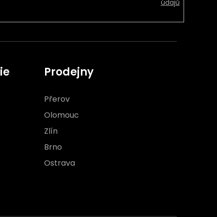
údajů
ie
Prodejny
Přerov
Olomouc
Zlín
Brno
Ostrava