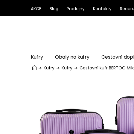
Přejít
na
AKCE
Blog
Prodejny
Kontakty
Recen
obsah
Kufry
Obaly na kufry
Cestovní dop
Kufry
Kufry
Cestovní kufr BERTOO Mila