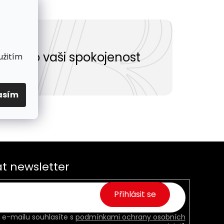
Vše pro vaši spokojenost
užitím
asím
t newsletter
Přihlásit se
 e-mailu souhlasíte s
podmínkami ochrany osobních