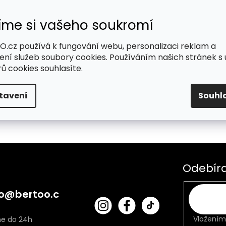
íme si vašeho soukromí
.cz používá k fungování webu, personalizaci reklam a
me tady pro Vás
ení služeb soubory cookies. Používáním našich stránek s 
ů cookies souhlasíte.
tavení
Souhl
Odebíra
o
@
bertoo.c
bert
Fac
oo_
ebo
Vložením
cz
ok