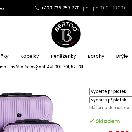
+420 735 757 770
ze
lňky
Kabelky
Peněženky
Batohy
Brýle
no - světle fialový set 4v1
99l, 70l, 52l, 31l
Můžeme doručit do:
Skladem