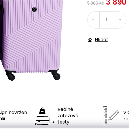
3 890
5 360 Kč
Hlídat
Reálné
ign navržen
Vla
zátěžové
́lii
za
testy