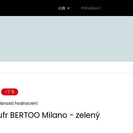
czk
Přihlášení
–7 %
obnosti hodnocení
ufr BERTOO Milano - zelený