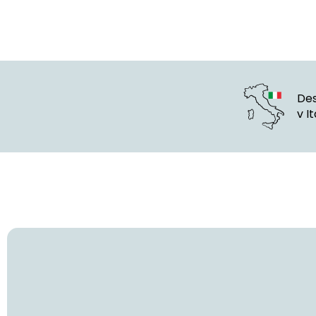
Des
v Ita