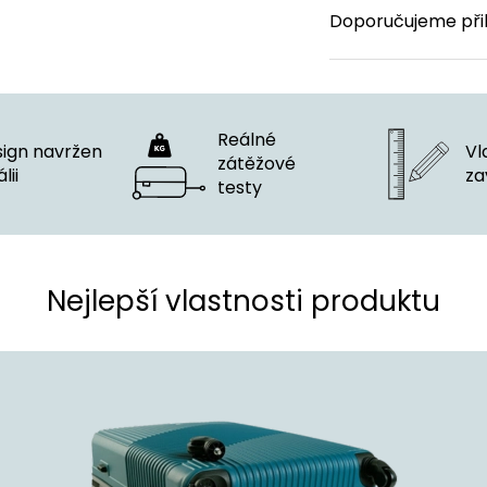
Doporučujeme při
Reálné
ign navržen
Vla
zátěžové
́lii
za
testy
Nejlepší vlastnosti produktu