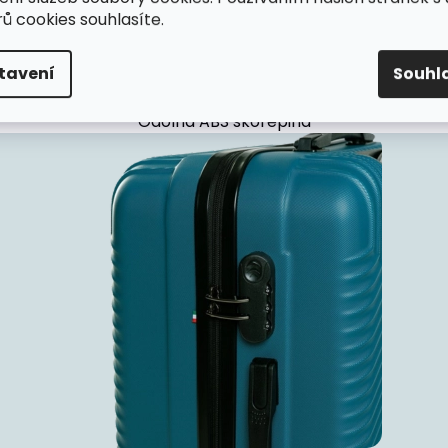
ů cookies souhlasíte.
tavení
Souhl
Odolná ABS skořepina