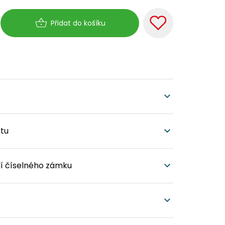
Měrná
cena:
Přidat do košíku
tu
í číselného zámku