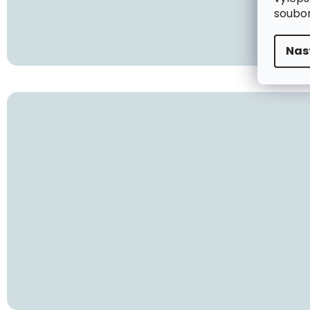
soubor
Nas