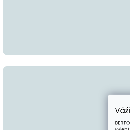
Váž
BERTOO
vylepš