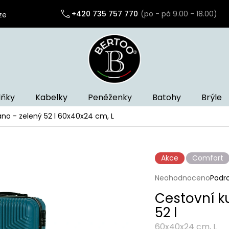
+420 735 757 770
ze
lňky
Kabelky
Peněženky
Batohy
Brýle
no - zelený 52 l
60x40x24 cm, L
Akce
Comfort
Průměrné
Neohodnoceno
Podr
hodnocení
Cestovní k
produktu
je
52 l
0,0
z
60x40x24 cm, L