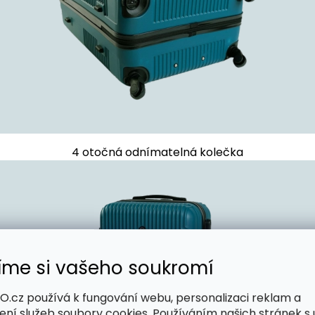
4 otočná odnímatelná kolečka
íme si vašeho soukromí
.cz používá k fungování webu, personalizaci reklam a
ení služeb soubory cookies. Používáním našich stránek s 