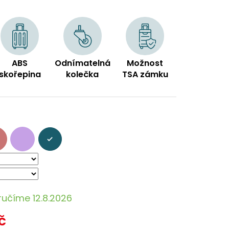
ABS
Odnímatelná
Možnost
skořepina
kolečka
TSA zámku
ručíme 12.8.2026
č