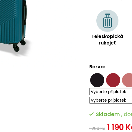
5
hvězdiček.
Teleskopická
rukojeť
Barva:
Skladem
, do
1 190 K
1 290 Kč