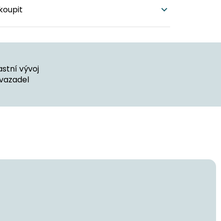
koupit
stní vývoj
vazadel