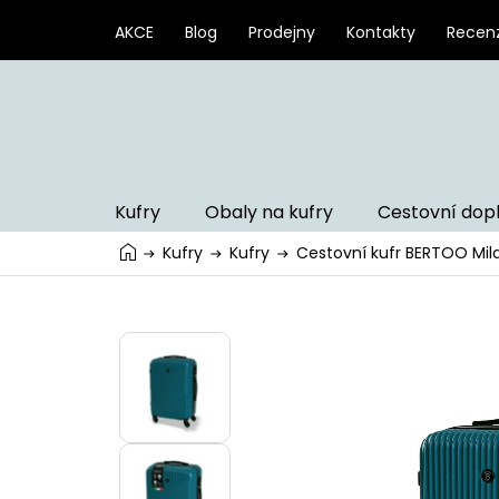
Přejít
na
AKCE
Blog
Prodejny
Kontakty
Recen
obsah
Kufry
Obaly na kufry
Cestovní dop
Kufry
Kufry
Cestovní kufr BERTOO Mila