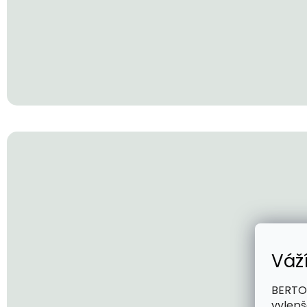
Váž
BERTOO
vylepš