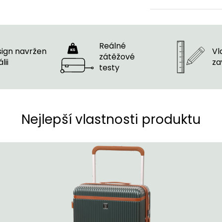
Reálné
ign navržen
Vla
zátěžové
́lii
za
testy
Nejlepší vlastnosti produktu