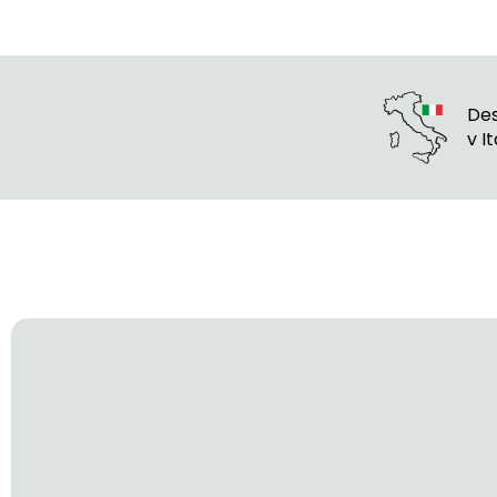
Des
v Ita