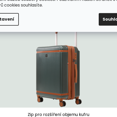
ů cookies souhlasíte.
tavení
Souhl
4 dvojitá otočná odnímatelná kolečka
Zip pro rozšíření objemu kufru