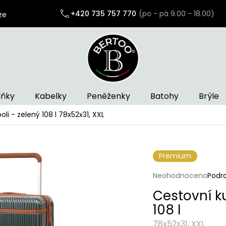
+420 735 757 770
ze
lňky
Kabelky
Peněženky
Batohy
Brýle
li - zelený 108 l
78x52x31, XXL
Premium
Průměrné
Neohodnoceno
Podr
hodnocení
Cestovní k
produktu
je
108 l
0,0
z
78x52x31, XXL