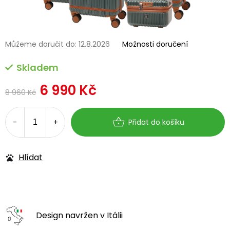
Můžeme doručit do:
12.8.2026
Možnosti doručení
Skladem
6 990 Kč
8 960 Kč
Měrná
cena:
Přidat do košíku
Hlídat
Design navržen
v Itálii