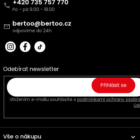
á
+420 735 757 770
p
a
t
bertoo
@
bertoo.cz
í
bert
Fac
oo_
ebo
cz
ok
Odebírat newsletter
Přihlásit se
Vložením e-mailu souhlasíte s
podmínkami ochrany osobn
úd
Vše o nákupu