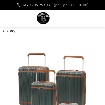
Přejít
+420 735 757 770
na
obsah
Kufry