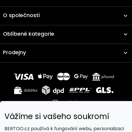
O společnosti
Oblíbené kategorie
Prodejny
Vážíme si vašeho soukromí
Copyright 2026
BERTOO
. Všechna práva vyhrazena.
BERTOO.cz používá k fungování webu, personalizaci
Upravit nastavení cookies