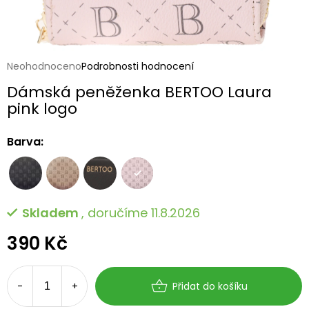
Průměrné
Neohodnoceno
Podrobnosti hodnocení
hodnocení
Dámská peněženka BERTOO Laura
produktu
je
pink logo
0,0
z
Barva:
5
hvězdiček.
Skladem
, doručíme 11.8.2026
390 Kč
Měrná
cena:
Přidat do košíku