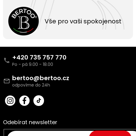
Vše pro vaši spokojenost
Z
á
+420 735 757 770
p
a
t
bertoo
@
bertoo.cz
í
bert
Fac
oo_
ebo
cz
ok
Odebírat newsletter