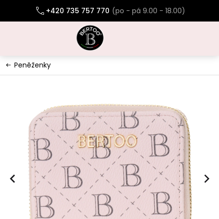
Přejít
+420 735 757 770
na
obsah
Peněženky