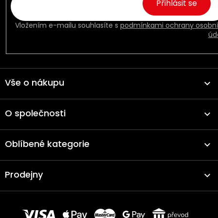
Přihlásit se
Vložením e-mailu souhlasíte s
podmínkami ochrany osobn
úd
Vše o nákupu
O společnosti
Oblíbené kategorie
Prodejny