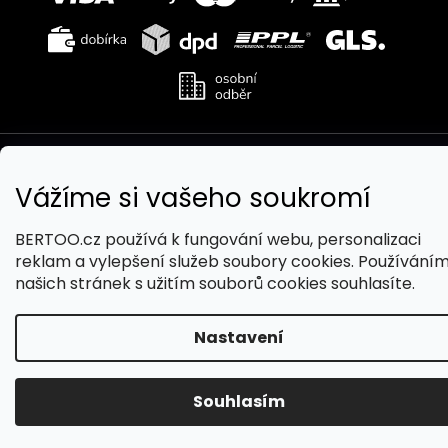
Copyright 2026
BERTOO
. Všechna práva vyhrazena.
Upravit nastavení cookies
Vážíme si vašeho soukromí
Vytvořil Shoptet
BERTOO.cz používá k fungování webu, personalizaci
reklam a vylepšení služeb soubory cookies. Používání
našich stránek s užitím souborů cookies souhlasíte.
Nastavení
Souhlasím
390 Kč
Přidat do košíku