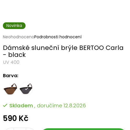
Novinka
Průměrné
Neohodnoceno
Podrobnosti hodnocení
hodnocení
Dámské sluneční brýle BERTOO Carla
produktu
je
- black
0,0
UV 400
z
5
hvězdiček.
Barva:
Skladem
, doručíme 12.8.2026
590 Kč
Měrná