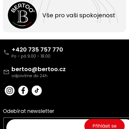
Vše pro vaši spokojenost
Z
á
+420 735 757 770
p
a
t
bertoo
@
bertoo.cz
í
bert
Fac
oo_
ebo
cz
ok
Odebírat newsletter
Přihlásit se