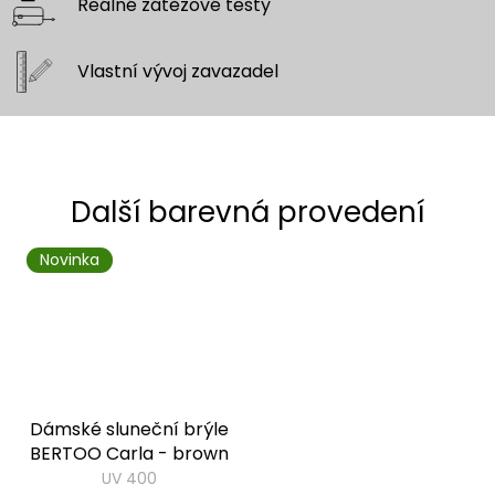
Reálné zátěžové
testy
Vlastní vývoj
zavazadel
Novinka
Dámské sluneční brýle
BERTOO Carla - brown
UV 400