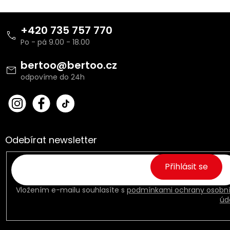
Z
á
+420 735 757 770
p
a
t
bertoo
@
bertoo.cz
í
bert
Fac
oo_
ebo
cz
ok
Odebírat newsletter
Přihlásit se
Vložením e-mailu souhlasíte s
podmínkami ochrany osobn
úd