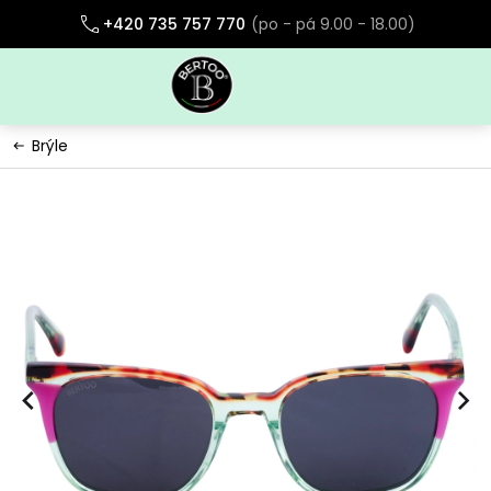
Přejít
+420 735 757 770
na
obsah
Brýle