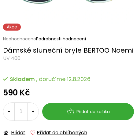
Akce
Průměrné
Neohodnoceno
Podrobnosti hodnocení
hodnocení
Dámské sluneční brýle BERTOO Noemi
produktu
je
UV 400
0,0
z
5
Skladem
, doručíme 12.8.2026
hvězdiček.
590 Kč
Měrná
cena:
Přidat do košíku
Hlídat
Přidat do oblíbených