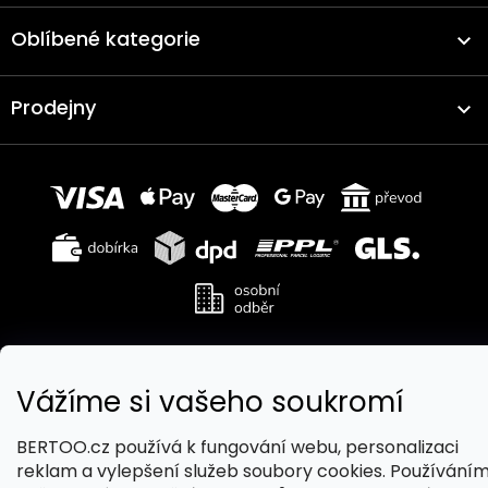
Oblíbené kategorie
Prodejny
Copyright 2026
BERTOO
. Všechna práva vyhrazena.
Vážíme si vašeho soukromí
Upravit nastavení cookies
Vytvořil Shoptet
BERTOO.cz používá k fungování webu, personalizaci
reklam a vylepšení služeb soubory cookies. Používání