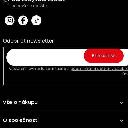
í
bert
Fac
oo_
ebo
cz
ok
Odebírat newsletter
Přihlásit se
Vložením e-mailu souhlasíte s
podmínkami ochrany osobn
úd
Vše o nákupu
O společnosti