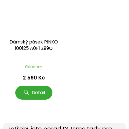
Dámský pásek PINKO
100125 A0F1 Z99Q
Skladem
2 590 Kč
Detail
Potřebujete poradit? Jsme tady pro