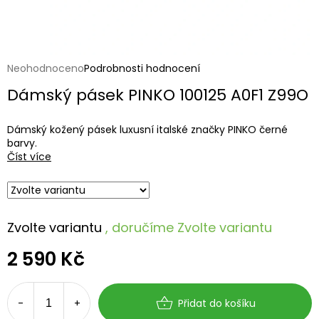
Průměrné
Neohodnoceno
Podrobnosti hodnocení
hodnocení
Dámský pásek PINKO 100125 A0F1 Z99O
produktu
je
0,0
Dámský kožený pásek luxusní italské značky PINKO černé
z
barvy.
5
Číst více
hvězdiček.
Zvolte variantu
, doručíme
Zvolte variantu
2 590 Kč
Měrná
cena:
Přidat do košíku