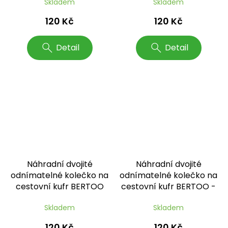
Skladem
Skladem
Italy
120 Kč
120 Kč
Detail
Detail
Náhradní dvojité
Náhradní dvojité
odnímatelné kolečko na
odnímatelné kolečko na
cestovní kufr BERTOO
cestovní kufr BERTOO -
black logo
Milano, Torino, Marmo,
Milano, Firenze,
Skladem
Skladem
Leopardo, Italy, Venezia,
Torino, Marmo, Leopardo,
Roma
Italy
120 Kč
120 Kč