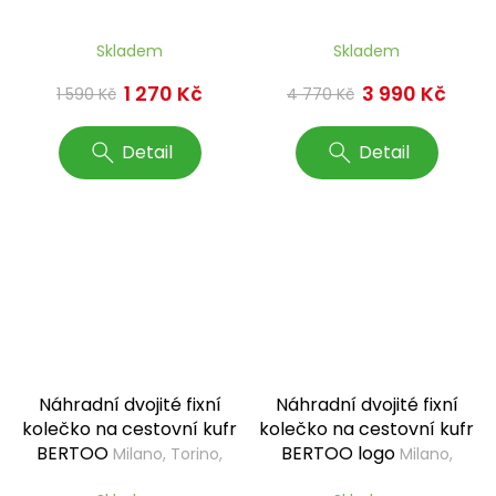
Skladem
Skladem
1 270 Kč
3 990 Kč
1 590 Kč
4 770 Kč
Detail
Detail
Náhradní dvojité fixní
Náhradní dvojité fixní
kolečko na cestovní kufr
kolečko na cestovní kufr
BERTOO
BERTOO logo
Milano, Torino,
Milano,
Marmo, Leopardo, Italy
Torino, Marmo, Leopardo,