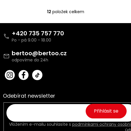
12
položek celkem
O
v
l
Z
á
á
+420 735 757 770
d
p
a
a
c
t
bertoo
@
bertoo.cz
í
í
p
r
v
bert
Fac
k
oo_
ebo
y
cz
ok
v
ý
Odebírat newsletter
p
i
s
Přihlásit se
u
Vložením e-mailu souhlasíte s
podmínkami ochrany osobn
úd