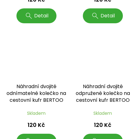
Detail
Detail
Náhradní dvojité
Náhradní dvojité
odnímatelné kolečko na
odpružené kolečko na
cestovní kufr BERTOO
cestovní kufr BERTOO
logo
Milano, Torino, Marmo,
Milano, Torino, Marmo,
Skladem
Skladem
Leopardo, Italy, Venezia,
Leopardo, Italy, Venezia,
Roma
Roma
120 Kč
120 Kč