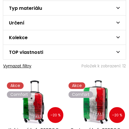
Typ materiálu
Určení
Kolekce
TOP vlastnosti
Vymazat filtry
Položek k zobrazení:
12
V
Akce
Akce
ý
p
Comfort
Comfort
i
s
p
–20 %
–20 %
r
o