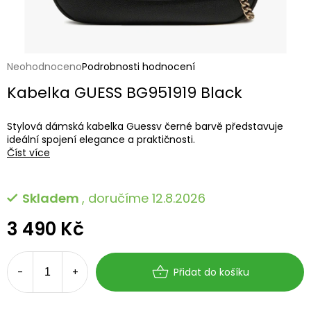
Průměrné
Neohodnoceno
Podrobnosti hodnocení
hodnocení
Kabelka GUESS BG951919 Black
produktu
je
0,0
Stylová dámská kabelka Guessv černé barvě představuje
z
ideální spojení elegance a praktičnosti.
5
Číst více
hvězdiček.
Skladem
, doručíme 12.8.2026
3 490 Kč
Měrná
cena:
Přidat do košíku