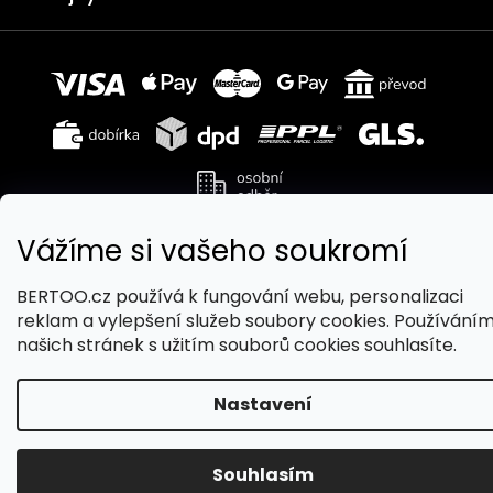
Vážíme si vašeho soukromí
Copyright 2026
BERTOO
. Všechna práva vyhrazena.
Upravit nastavení cookies
BERTOO.cz používá k fungování webu, personalizaci
reklam a vylepšení služeb soubory cookies. Používání
Vytvořil Shoptet
našich stránek s užitím souborů cookies souhlasíte.
Nastavení
Souhlasím
3 490 Kč
Přidat do košíku