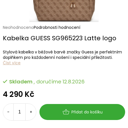
Průměrné
Neohodnoceno
Podrobnosti hodnocení
hodnocení
Kabelka GUESS SG965223 Latte logo
produktu
je
0,0
Stylová kabelka v béžové barvě značky Guess je perfektním
z
doplňkem pro každodenní nošení i speciální příležitosti.
5
Číst více
hvězdiček.
Skladem
, doručíme 12.8.2026
4 290 Kč
Měrná
cena:
Přidat do košíku