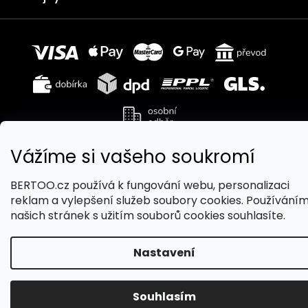
Vážíme si vašeho soukromí
Copyright 2026
BERTOO
. Všechna práva vyhrazena.
Upravit nastavení cookies
BERTOO.cz používá k fungování webu, personalizaci
reklam a vylepšení služeb soubory cookies. Používání
Vytvořil Shoptet
našich stránek s užitím souborů cookies souhlasíte.
Nastavení
Souhlasím
4 290 Kč
Přidat do košíku