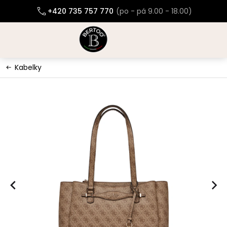
Přejít
+420 735 757 770
na
obsah
Kabelky