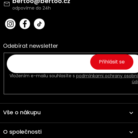
bertoo
@
bertoo.cz
í
bert
Fac
oo_
ebo
cz
ok
Odebírat newsletter
Přihlásit se
Vložením e-mailu souhlasíte s
podmínkami ochrany osobn
úd
Vše o nákupu
O společnosti