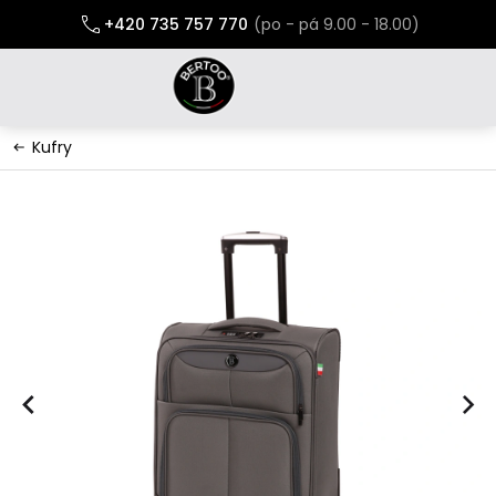
Přejít
+420 735 757 770
na
obsah
Kufry