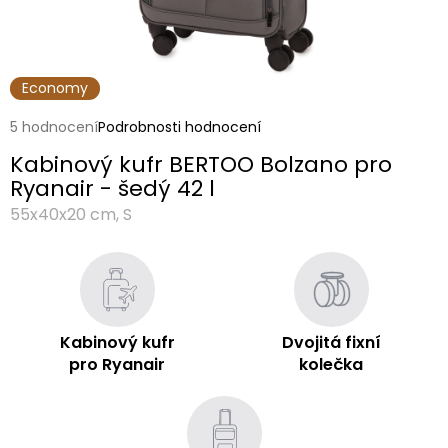
Economy
Průměrné
5 hodnocení
Podrobnosti hodnocení
hodnocení
Kabinový kufr BERTOO Bolzano pro
produktu
je
Ryanair - šedý 42 l
4,2
55x40x20 cm, S
z
5
hvězdiček.
Kabinový kufr
Dvojitá fixní
pro Ryanair
kolečka