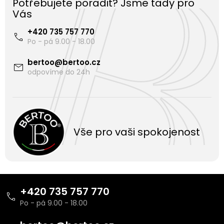
Potřebujete poradit? Jsme tady pro
Vás
+420 735 757 770
bertoo
@
bertoo.cz
Vše pro vaši spokojenost
Z
á
+420 735 757 770
p
a
t