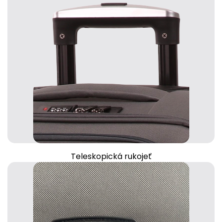
Teleskopická rukojeť