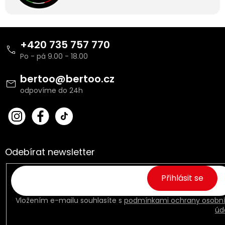
Z
á
+420 735 757 770
p
a
t
bertoo
@
bertoo.cz
í
bert
Fac
oo_
ebo
cz
ok
Odebírat newsletter
Přihlásit se
Vložením e-mailu souhlasíte s
podmínkami ochrany osobn
úd