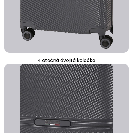
4 otočná dvojitá kolečka