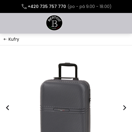
Přejít
+420 735 757 770
na
obsah
Kufry