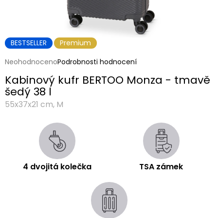
BESTSELLER
Premium
Průměrné
Neohodnoceno
Podrobnosti hodnocení
hodnocení
Kabinový kufr BERTOO Monza - tmavě
produktu
je
šedý 38 l
0,0
55x37x21 cm, M
z
5
hvězdiček.
4 dvojitá kolečka
TSA zámek