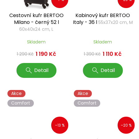
Cestovní kufr BERTOO
Kabinový kufr BERTOO
Milano - černý 52 l
Italy - 36 l
55x37x20 cm, M
60x40x24 cm, L
Skladem
Skladem
1 190 Kč
1 110 Kč
1 290 Kč
1 390 Kč
Detail
Detail
Akce
Akce
Comfort
Comfort
–13 %
–20 %