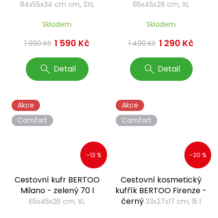
84x55x34 cm cm, 3XL
65x45x26 cm, XL
Skladem
Skladem
1 590 Kč
1 290 Kč
1 990 Kč
1 490 Kč
Detail
Detail
Akce
Akce
Comfort
Comfort
–13 %
–20 %
Cestovní kufr BERTOO
Cestovní kosmetický
Milano - zelený 70 l
kufřík BERTOO Firenze -
černý
65x45x26 cm, XL
33x27x17 cm, 15 l