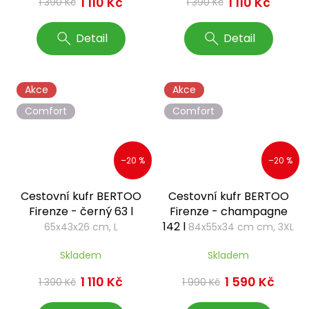
1 110 Kč
1 110 Kč
1 390 Kč
1 390 Kč
Detail
Detail
Akce
Akce
Comfort
Comfort
–20 %
–20 %
Cestovní kufr BERTOO
Cestovní kufr BERTOO
Firenze - černý 63 l
Firenze - champagne
142 l
65x43x26 cm, L
84x55x34 cm cm, 3XL
Skladem
Skladem
1 110 Kč
1 590 Kč
1 390 Kč
1 990 Kč