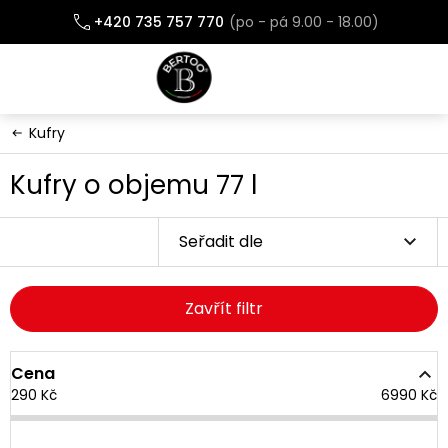
Přejít
+420 735 757 770
na
obsah
Kufry
Kufry o objemu 77 l
Seřadit dle
Zavřít filtr
Cena
290
Kč
6990
Kč