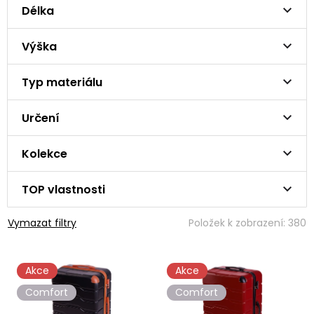
Délka
Výška
Typ materiálu
Určení
Kolekce
TOP vlastnosti
Vymazat filtry
Položek k zobrazení:
380
V
Akce
Akce
ý
p
Comfort
Comfort
i