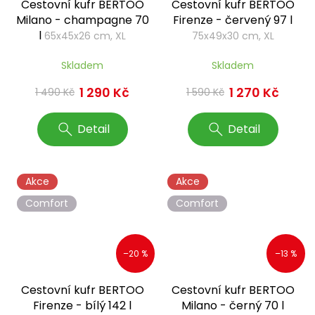
Cestovní kufr BERTOO
Cestovní kufr BERTOO
Milano - champagne 70
Firenze - červený 97 l
l
65x45x26 cm, XL
75x49x30 cm, XL
Skladem
Skladem
1 290 Kč
1 270 Kč
1 490 Kč
1 590 Kč
Detail
Detail
Akce
Akce
Comfort
Comfort
–20 %
–13 %
Cestovní kufr BERTOO
Cestovní kufr BERTOO
Firenze - bílý 142 l
Milano - černý 70 l