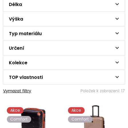
Délka
Výška
Typ materiálu
Určení
Kolekce
TOP vlastnosti
Vymazat filtry
Položek k zobrazení:
17
V
Akce
Akce
ý
p
Comfort
Comfort
i