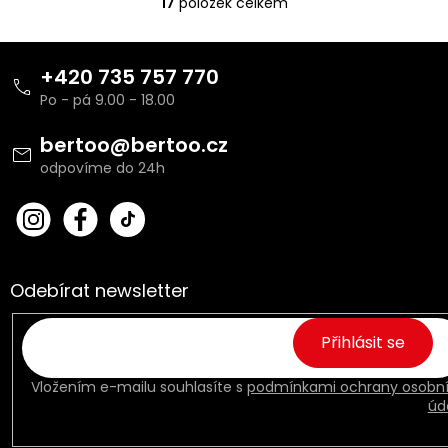
17
položek celkem
O
v
l
Z
á
á
+420 735 757 770
d
p
a
a
c
t
bertoo
@
bertoo.cz
í
í
p
r
v
bert
Fac
k
oo_
ebo
y
cz
ok
v
ý
Odebírat newsletter
p
i
s
Přihlásit se
u
Vložením e-mailu souhlasíte s
podmínkami ochrany osobn
úd