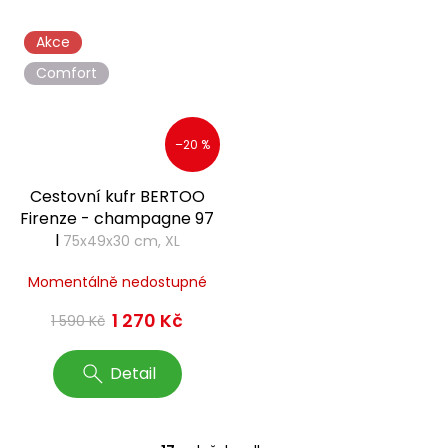
Akce
Comfort
–20 %
Cestovní kufr BERTOO
Firenze - champagne 97
l
75x49x30 cm, XL
Momentálně nedostupné
1 270 Kč
1 590 Kč
Detail