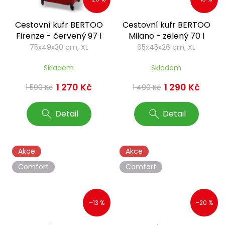
Cestovní kufr BERTOO
Cestovní kufr BERTOO
Firenze - červený 97 l
Milano - zelený 70 l
75x49x30 cm, XL
65x45x26 cm, XL
Skladem
Skladem
1 270 Kč
1 290 Kč
1 590 Kč
1 490 Kč
Detail
Detail
Akce
Akce
Comfort
Comfort
–13 %
–20 %