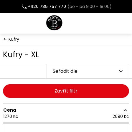
Přejít
+420 735 757 770
na
obsah
Kufry
Kufry - XL
Seřadit dle
Zavřít filtr
Cena
1270
Kč
2690
Kč