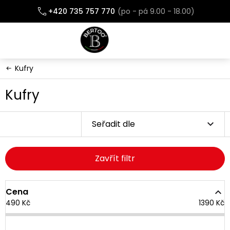
Přejít
+420 735 757 770
na
obsah
Kufry
Kufry
Seřadit dle
Zavřít filtr
Cena
490
Kč
1390
Kč