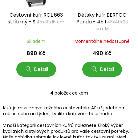
Cestovní kufr RGL 663
Dětský kufr BERTOO
stříbrný - S
Panda - 45 l
45x30x16 cm
45x40x23
cm, M
Skladem
Momentálně nedostupné
890 Kč
490 Kč
Detail
Detail
4
položek celkem
O
v
l
Kufr je must-have každého cestovatele. Ať už jedete na
á
měsíc nebo na týden, kvalitní kufr vám to usnadní.
d
a
V naší kategorii cestovních kufrů naleznete široký výběr
c
kvalitních a stylových produktů pro vaše cestovní potřeby.
í
Naše nabídka zahrnuje jak levné kufry, tak ty luxusní. Mezi