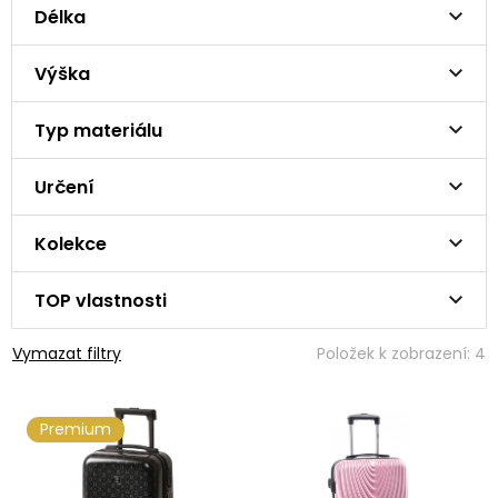
Délka
Výška
Typ materiálu
Určení
Kolekce
TOP vlastnosti
Vymazat filtry
Položek k zobrazení:
4
V
Premium
ý
p
i