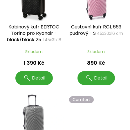
s
p
r
o
Kabinový kufr BERTOO
Cestovní kufr RGL 663
d
Torino pro Ryanair -
pudrový - S
45x30x16 cm
u
black/black 25 l
45x31x18
k
cm, XS
t
Skladem
Skladem
ů
1 390 Kč
890 Kč
Detail
Detail
Comfort