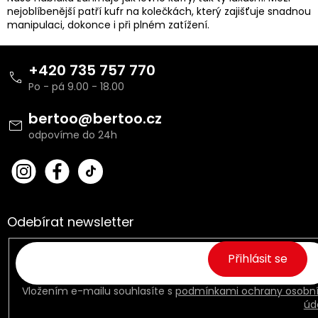
p
nejoblíbenější patří kufr na kolečkách, který zajišťuje snadnou
r
manipulaci, dokonce i při plném zatížení.
v
k
Z
y
á
+420 735 757 770
v
p
ý
a
p
t
bertoo
@
bertoo.cz
i
í
s
u
bert
Fac
oo_
ebo
cz
ok
Odebírat newsletter
Přihlásit se
Vložením e-mailu souhlasíte s
podmínkami ochrany osobn
úd