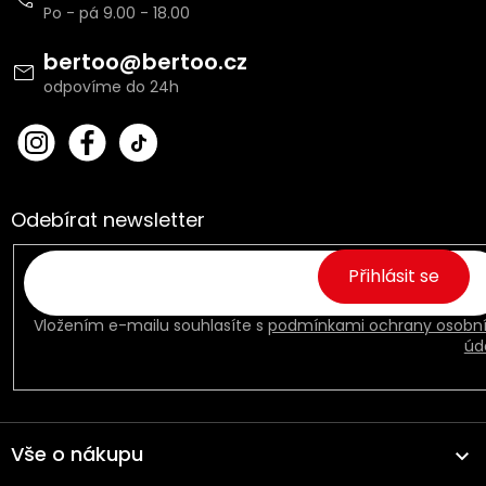
p
a
t
bertoo
@
bertoo.cz
í
bert
Fac
oo_
ebo
cz
ok
Odebírat newsletter
Přihlásit se
Vložením e-mailu souhlasíte s
podmínkami ochrany osobn
úd
Vše o nákupu