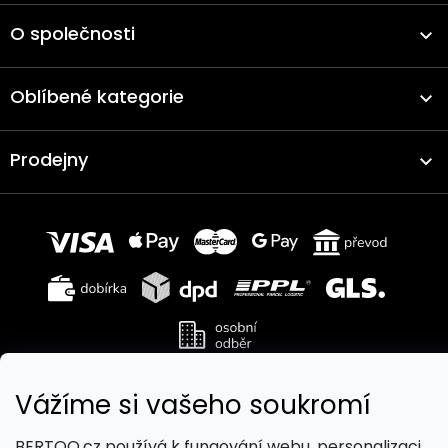
O společnosti
Oblíbené kategorie
Prodejny
Vážíme si vašeho soukromí
Copyright 2026
BERTOO
. Všechna práva vyhrazena.
Upravit nastavení cookies
BERTOO.cz používá k fungování webu, personalizaci