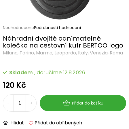
Průměrné
Neohodnoceno
Podrobnosti hodnocení
hodnocení
Náhradní dvojité odnímatelné
produktu
je
kolečko na cestovní kufr BERTOO logo
0,0
Milano, Torino, Marmo, Leopardo, Italy, Venezia, Roma
z
5
hvězdiček.
Skladem
, doručíme 12.8.2026
120 Kč
Měrná
cena:
Přidat do košíku
Hlídat
Přidat do oblíbených