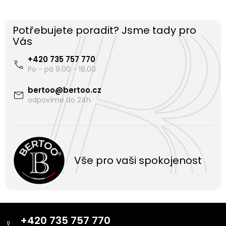
Potřebujete poradit? Jsme tady pro
Vás
+420 735 757 770
bertoo
@
bertoo.cz
Vše pro vaši spokojenost
Z
á
+420 735 757 770