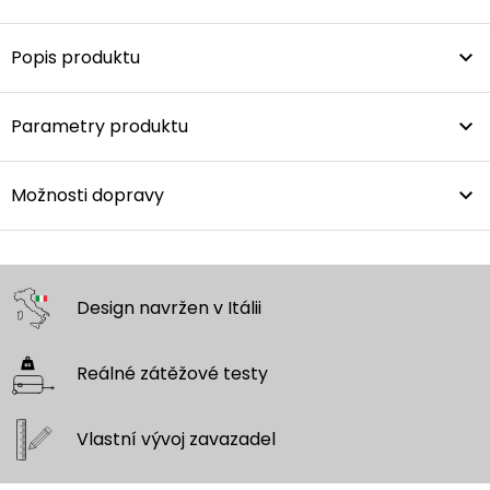
Popis produktu
Parametry produktu
Možnosti dopravy
Design navržen
v Itálii
Reálné zátěžové
testy
Vlastní vývoj
zavazadel