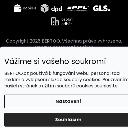
Copyright 2026
BERTOO
. Všechna práva vyhrazena.
Upravit nastavení cookies
Vytvořil Shoptet
Vážíme si vašeho soukromí
BERTOO.cz používá k fungování webu, personalizaci
reklam a vylepšení služeb soubory cookies. Používání
našich stránek s užitím souborů cookies souhlasíte.
Nastavení
Souhlasím
350 Kč
Přidat do košíku