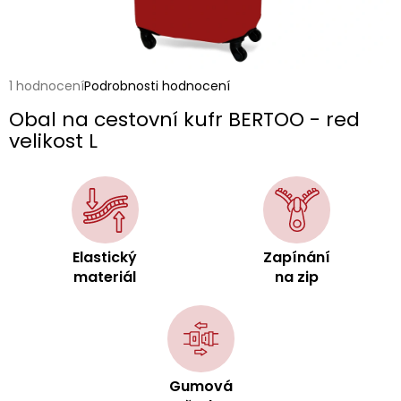
Průměrné
1 hodnocení
Podrobnosti hodnocení
hodnocení
Obal na cestovní kufr BERTOO - red
produktu
je
velikost L
3,0
z
5
hvězdiček.
Elastický
Zapínání
materiál
na zip
Gumová