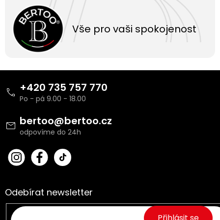
Vše pro vaši spokojenost
Z
á
+420 735 757 770
p
a
t
bertoo
@
bertoo.cz
í
bert
Fac
oo_
ebo
cz
ok
Odebírat newsletter
Přihlásit se