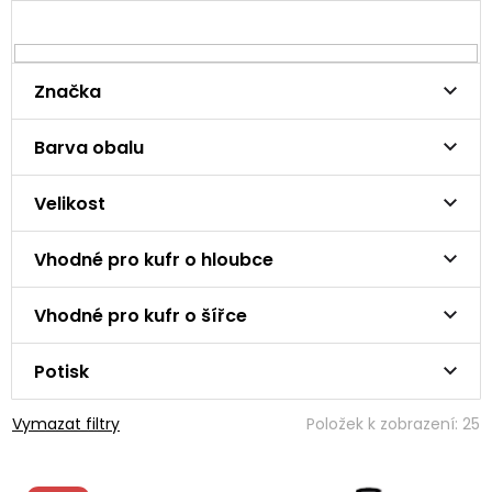
Značka
Barva obalu
Velikost
Vhodné pro kufr o hloubce
Vhodné pro kufr o šířce
Potisk
Vymazat filtry
Položek k zobrazení:
25
V