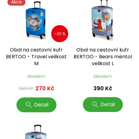
Akce
ý
p
i
s
p
–20 %
r
o
Obal na cestovní kufr
Obal na cestovní kufr
d
BERTOO - Travel velikost
BERTOO - Bears mentol
u
M
velikost L
k
t
Skladem
Skladem
ů
390 Kč
270 Kč
340 Kč
Detail
Detail