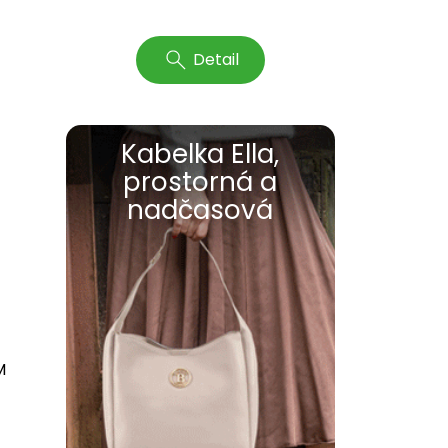
Detail
Kabelka Ella,
prostorná a
nadčasová
M