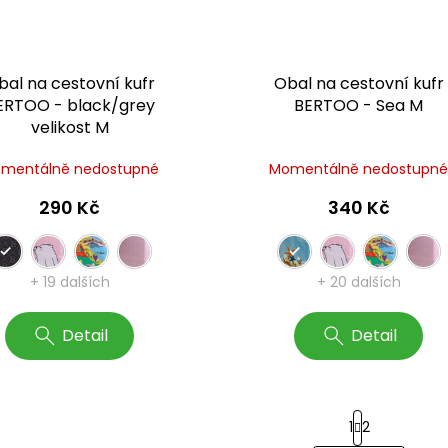
bal na cestovní kufr
Obal na cestovní kufr
ERTOO - black/grey
BERTOO - Sea M
velikost M
mentálně nedostupné
Momentálně nedostupn
290 Kč
340 Kč
+ 19 dalších
+ 20 dalších
Detail
Detail
S
1
2
t