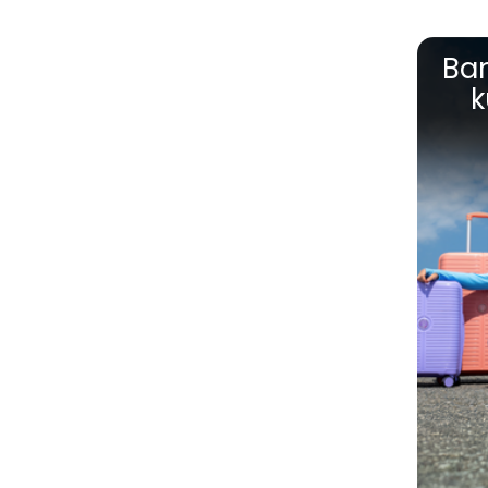
Bar
k