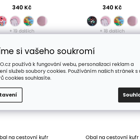
340 Kč
340 Kč
+ 19 dalších
+ 18 dalších
Detail
Detail
íme si vašeho soukromí
.cz používá k fungování webu, personalizaci reklam a
ení služeb soubory cookies. Používáním našich stránek s 
ů cookies souhlasíte.
tavení
Souhl
bal na cestovní kufr
Obal na cestovní kufr