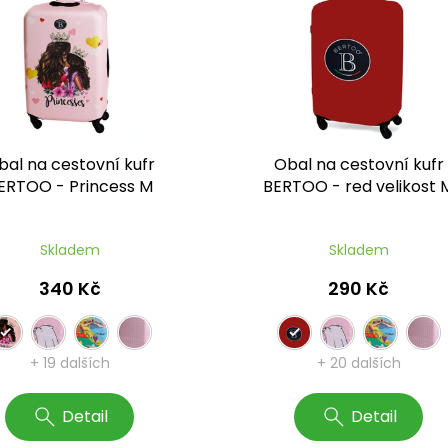
bal na cestovní kufr
Obal na cestovní kufr
ERTOO - Princess M
BERTOO - red velikost 
Skladem
Skladem
340 Kč
290 Kč
+ 19 dalších
+ 20 dalších
Detail
Detail