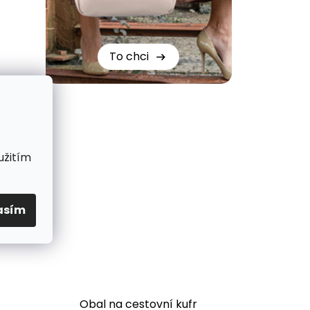
To chci
užitím
asím
Obal na cestovní kufr