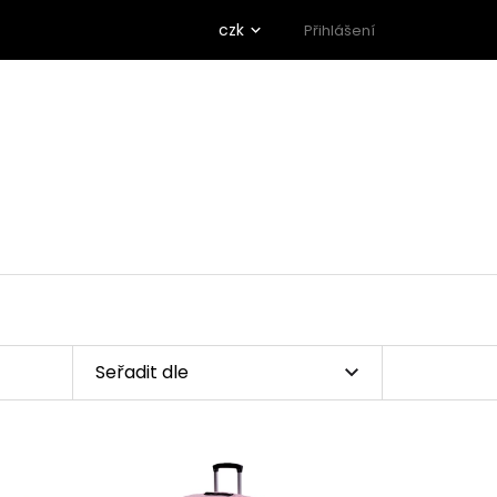
czk
Přihlášení
Seřadit dle