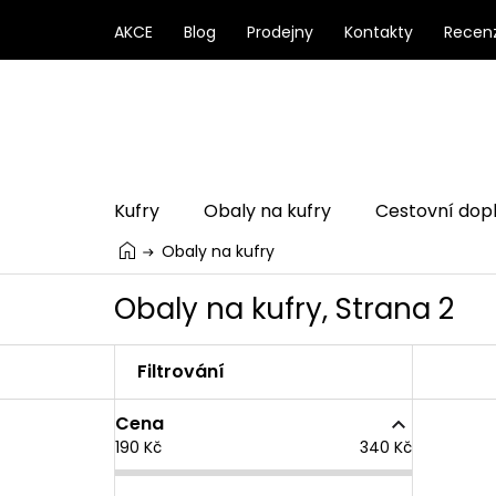
Přejít
na
AKCE
Blog
Prodejny
Kontakty
Recen
obsah
Kufry
Obaly na kufry
Cestovní dop
Obaly na kufry
Obaly na kufry
, Strana 2
P
o
s
Cena
t
V
190
Kč
340
Kč
r
ý
a
p