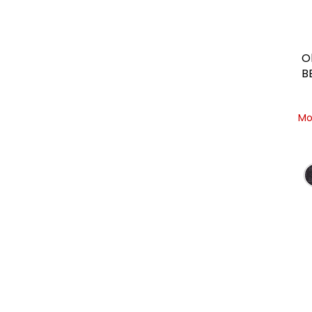
O
B
Mo