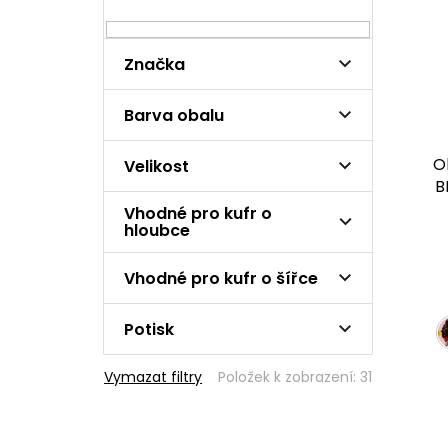
n
i
n
s
í
p
Značka
p
r
a
o
n
Barva obalu
d
e
u
l
k
O
Velikost
t
B
ů
Vhodné pro kufr o
hloubce
Vhodné pro kufr o šířce
Potisk
Vymazat filtry
Položek k zobrazení:
31