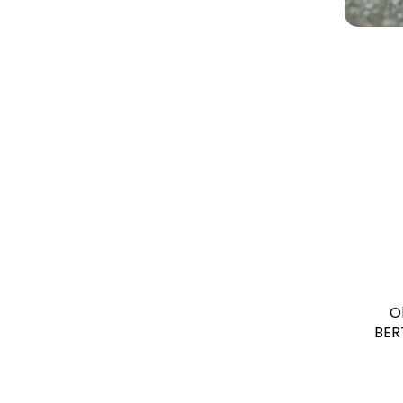
O
BER