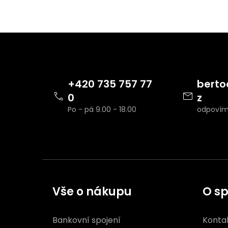
Z
á
p
a
t
+420 735 757 77
berto
í
0
z
Vše o nákupu
O sp
Bankovní spojení
Konta