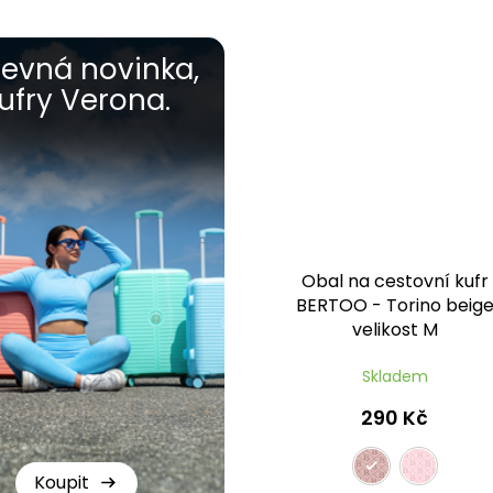
evná novinka,
ufry Verona.
Obal na cestovní kufr
BERTOO - Torino beig
velikost M
Skladem
290 Kč
Koupit