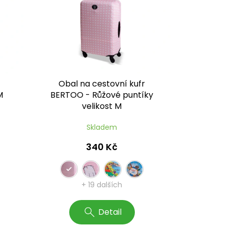
Obal na cestovní kufr
M
BERTOO - Růžové puntíky
velikost M
Skladem
340 Kč
+ 19 dalších
Detail