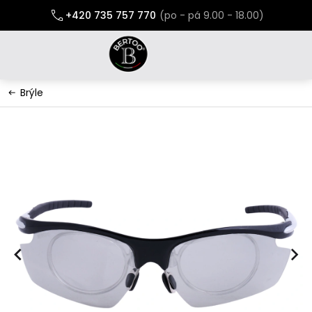
Přejít
+420 735 757 770
na
obsah
Brýle