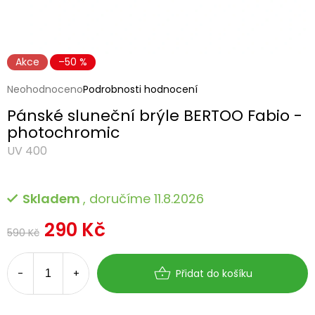
Akce
–50 %
Průměrné
Neohodnoceno
Podrobnosti hodnocení
hodnocení
Pánské sluneční brýle BERTOO Fabio -
produktu
je
photochromic
0,0
UV 400
z
5
hvězdiček.
Skladem
, doručíme 11.8.2026
290 Kč
590 Kč
Měrná
cena:
Přidat do košíku