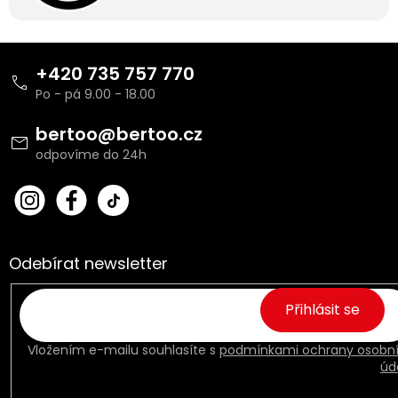
Z
á
+420 735 757 770
p
a
t
bertoo
@
bertoo.cz
í
bert
Fac
oo_
ebo
cz
ok
Odebírat newsletter
Přihlásit se
Vložením e-mailu souhlasíte s
podmínkami ochrany osobn
úd