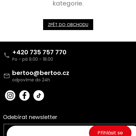
kategorie.
ZPĚT DO OBCHODU
Z
á
+420 735 757 770
p
a
t
bertoo
@
bertoo.cz
í
bert
Fac
oo_
ebo
cz
ok
Odebírat newsletter
Přihlásit se