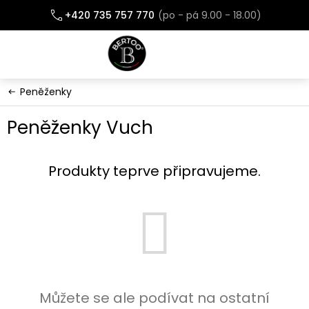
Přejít
+420 735 757 770
na
obsah
Peněženky
Peněženky Vuch
Produkty teprve připravujeme.
Můžete se ale podívat na ostatní