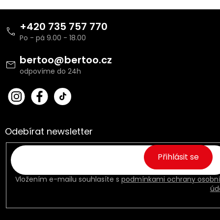
Z
á
+420 735 757 770
p
a
t
bertoo
@
bertoo.cz
í
bert
Fac
oo_
ebo
cz
ok
Odebírat newsletter
Přihlásit se
Vložením e-mailu souhlasíte s
podmínkami ochrany osobn
úd