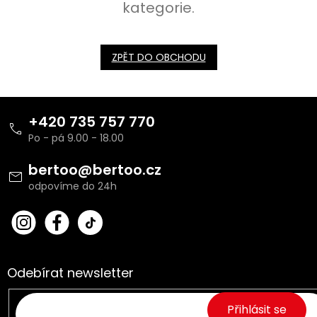
kategorie.
ZPĚT DO OBCHODU
Z
á
+420 735 757 770
p
a
t
bertoo
@
bertoo.cz
í
bert
Fac
oo_
ebo
cz
ok
Odebírat newsletter
Přihlásit se