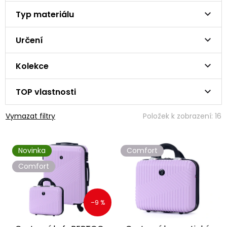
Typ materiálu
Určení
Kolekce
TOP vlastnosti
Vymazat filtry
Položek k zobrazení:
16
V
Novinka
Comfort
ý
p
Comfort
i
s
p
–9 %
r
o