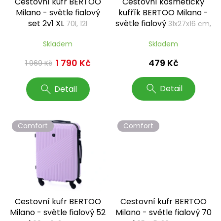
Cestovní kufr BERTOO
Cestovní kosmetický
d
Milano - světle fialový
kufřík BERTOO Milano -
u
set 2v1 XL
světle fialový
70l, 12l
31x27x16 cm,
k
12 l
t
Skladem
Skladem
ů
479 Kč
1 790 Kč
1 969 Kč
Detail
Detail
Comfort
Comfort
Cestovní kufr BERTOO
Cestovní kufr BERTOO
Milano - světle fialový 52
Milano - světle fialový 70