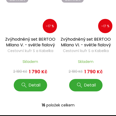
–17 %
–17 %
Zvýhodněný set BERTOO
Zvýhodněný set BERTOO
Milano V. - světle fialový
Milano VI. - světle fialový
Cestovní kufr S a Kabelka
Cestovní kufr S a Kabelka
Federica
Federica
Skladem
Skladem
1 790 Kč
1 790 Kč
2 180 Kč
2 180 Kč
Detail
Detail
16
položek celkem
O
v