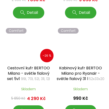
Detail
Detail
Comfort
Comfort
–26 %
Cestovní kufr BERTOO
Kabinový kufr BERTOO
Milano - světle fialový
Milano pro Ryanair -
set 5v1
světle fialový 31 l
99l, 70l, 52l, 31l, 12l
52x33x20
cm, S
Skladem
Skladem
990 Kč
4 290 Kč
5 850 Kč