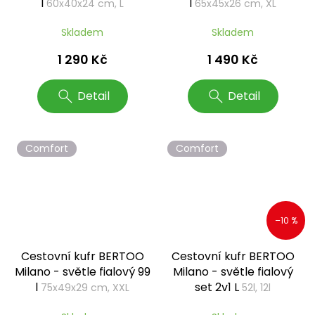
l
l
60x40x24 cm, L
65x45x26 cm, XL
Skladem
Skladem
1 290 Kč
1 490 Kč
Detail
Detail
Comfort
Comfort
–10 %
Cestovní kufr BERTOO
Cestovní kufr BERTOO
Milano - světle fialový 99
Milano - světle fialový
l
set 2v1 L
75x49x29 cm, XXL
52l, 12l