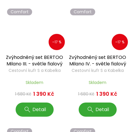
Comfort
Comfort
–17 %
–17 %
Zvýhodněný set BERTOO
Zvýhodněný set BERTOO
Milano III. - světle fialový
Milano IV. - světle fialový
Cestovní kufr S a Kabelka
Cestovní kufr S a Kabelka
Francesca
Francesca
Skladem
Skladem
1 390 Kč
1 390 Kč
1 680 Kč
1 680 Kč
Detail
Detail
Comfort
Comfort