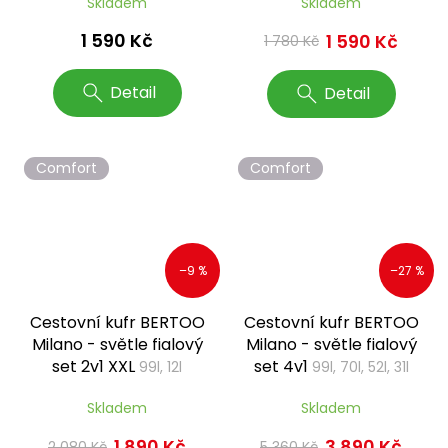
Skladem
Skladem
1 590 Kč
1 590 Kč
1 780 Kč
Detail
Detail
Comfort
Comfort
–9 %
–27 %
Cestovní kufr BERTOO
Cestovní kufr BERTOO
Milano - světle fialový
Milano - světle fialový
set 2v1 XXL
set 4v1
99l, 12l
99l, 70l, 52l, 31l
Skladem
Skladem
1 890 Kč
3 890 Kč
2 080 Kč
5 360 Kč