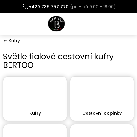
Přejít
+420 735 757 770
na
obsah
Kufry
Světle fialové cestovní kufry
BERTOO
Kufry
Cestovní doplňky