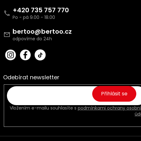
l
Z
á
á
+420 735 757 770
d
p
a
a
c
t
bertoo
@
bertoo.cz
í
í
p
r
v
bert
Fac
k
oo_
ebo
y
cz
ok
v
ý
Odebírat newsletter
p
i
s
Přihlásit se
u
Vložením e-mailu souhlasíte s
podmínkami ochrany osobn
úd