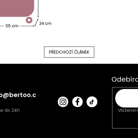
PŘEDCHOZÍ ČLÁNEK
Odebíra
o
@
bertoo.c
bert
Fac
oo_
ebo
Vložením
cz
ok