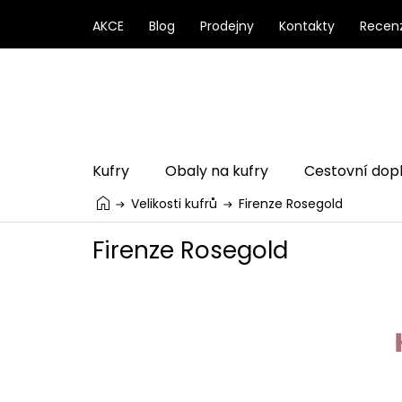
Přejít
na
AKCE
Blog
Prodejny
Kontakty
Recen
obsah
Kufry
Obaly na kufry
Cestovní dop
Velikosti kufrů
Firenze Rosegold
Firenze Rosegold