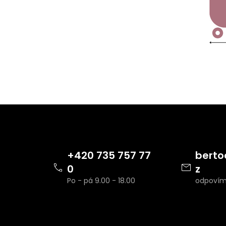
Z
á
p
a
t
+420 735 757 77
berto
í
0
z