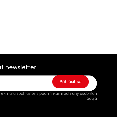
t newsletter
Přihlásit se
 e-mailu souhlasíte s
podmínkami ochrany osobních
údajů