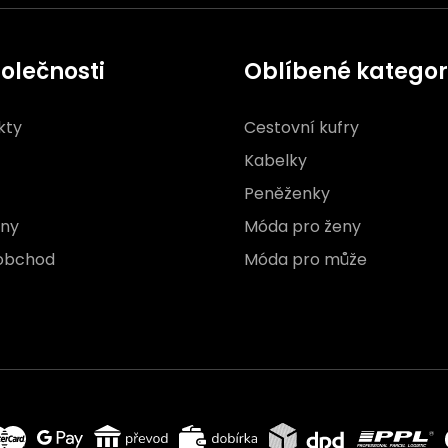
olečnosti
Oblíbené kategor
kty
Cestovní kufry
Kabelky
Peněženky
jny
Móda pro ženy
obchod
Móda pro může