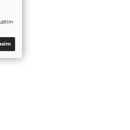
užitím
asím