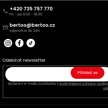
Z
á
+420 735 757 770
p
a
t
bertoo
@
bertoo.cz
í
bert
Fac
oo_
ebo
cz
ok
Odebírat newsletter
Přihlásit se
Vložením e-mailu souhlasíte s
podmínkami ochrany osobn
úd