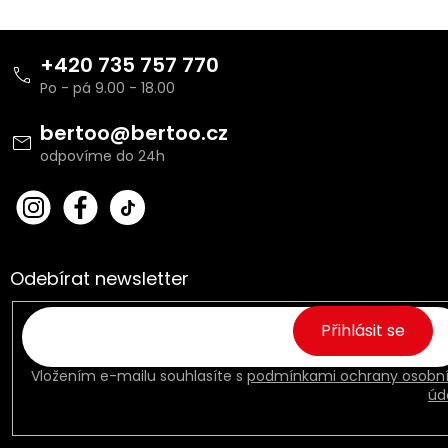
Z
á
+420 735 757 770
p
a
t
bertoo
@
bertoo.cz
í
bert
Fac
oo_
ebo
cz
ok
Odebírat newsletter
Přihlásit se
Vložením e-mailu souhlasíte s
podmínkami ochrany osobn
úd