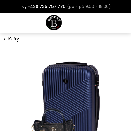
Přejít
+420 735 757 770
na
obsah
Kufry