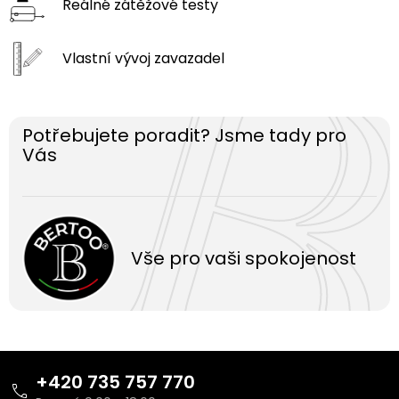
Reálné zátěžové
testy
Vlastní vývoj
zavazadel
Potřebujete poradit? Jsme tady pro
Vás
Vše pro vaši spokojenost
Z
á
+420 735 757 770