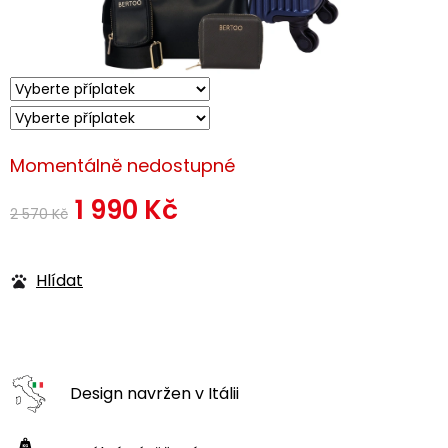
Momentálně nedostupné
1 990 Kč
2 570 Kč
Měrná
cena:
Hlídat
Design navržen
v Itálii