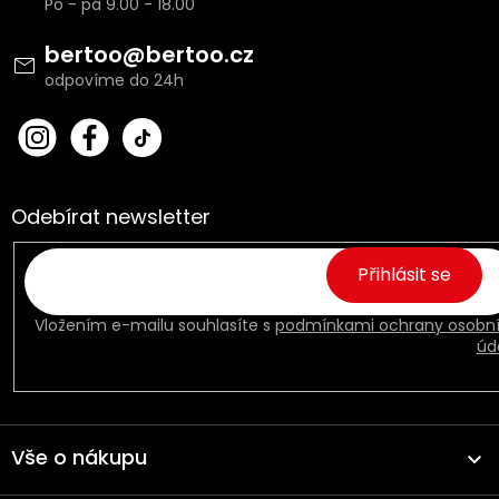
p
a
t
bertoo
@
bertoo.cz
í
bert
Fac
oo_
ebo
cz
ok
Odebírat newsletter
Přihlásit se
Vložením e-mailu souhlasíte s
podmínkami ochrany osobn
úd
Vše o nákupu