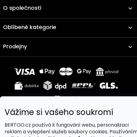
O společnosti
Oblíbené kategorie
Prodejny
Vážíme si vašeho soukromí
Copyright 2026
BERTOO
. Všechna práva vyhrazena.
BERTOO.cz používá k fungování webu, personalizaci
Upravit nastavení cookies
reklam a vylepšení služeb soubory cookies. Používání