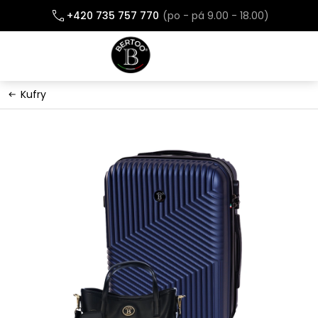
Přejít
+420 735 757 770
na
obsah
Kufry