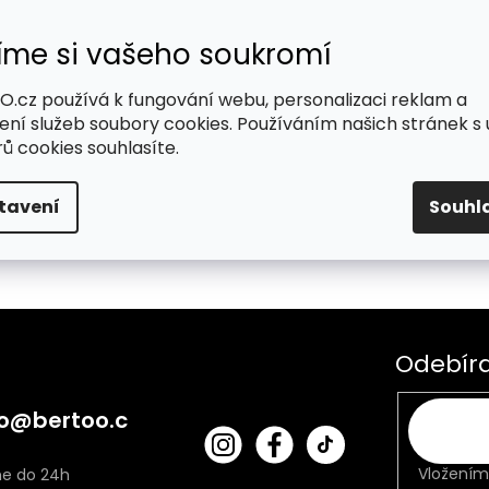
íme si vašeho soukromí
.cz používá k fungování webu, personalizaci reklam a
me tady pro Vás
ení služeb soubory cookies. Používáním našich stránek s 
ů cookies souhlasíte.
tavení
Souhl
Odebíra
o
@
bertoo.c
bert
Fac
oo_
ebo
Vložením
cz
ok