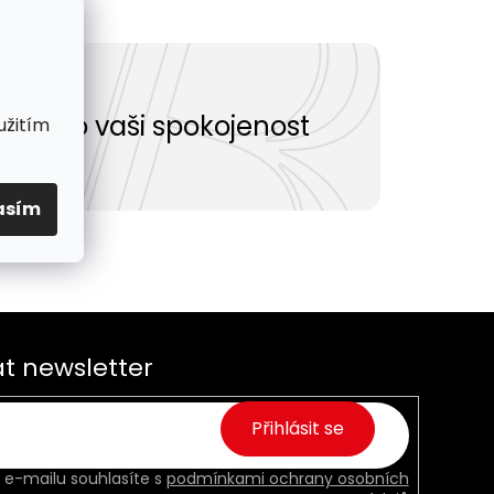
Vše pro vaši spokojenost
užitím
asím
t newsletter
Přihlásit se
 e-mailu souhlasíte s
podmínkami ochrany osobních