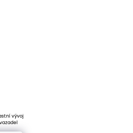
Měrná
cena:
stní vývoj
vazadel