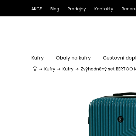
Přejít
na
AKCE
Blog
Prodejny
Kontakty
Recen
obsah
Kufry
Obaly na kufry
Cestovní dop
Kufry
Kufry
Zvýhodněný set BERTOO Mi