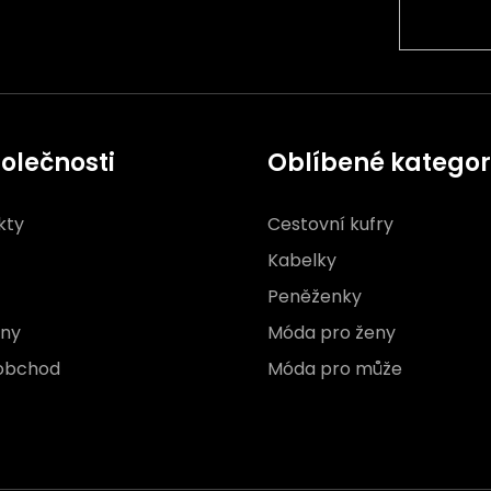
olečnosti
Oblíbené kategor
kty
Cestovní kufry
Kabelky
Peněženky
jny
Móda pro ženy
obchod
Móda pro může