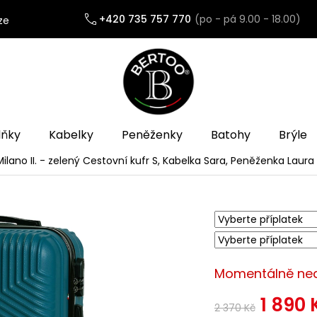
+420 735 757 770
ze
lňky
Kabelky
Peněženky
Batohy
Brýle
lano II. - zelený
Cestovní kufr S, Kabelka Sara, Peněženka Laura
Momentálně ne
1 890 
2 370 Kč