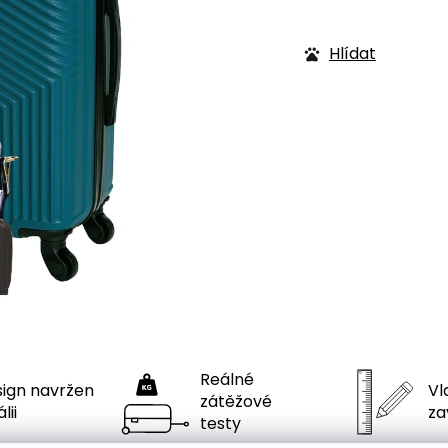
Hlídat
Reálné
ign navržen
Vla
zátěžové
́lii
za
testy