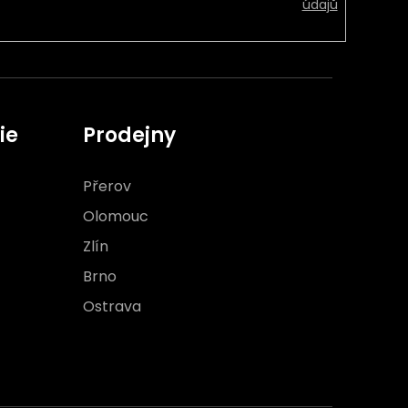
údajů
ie
Prodejny
Přerov
Olomouc
Zlín
Brno
Ostrava