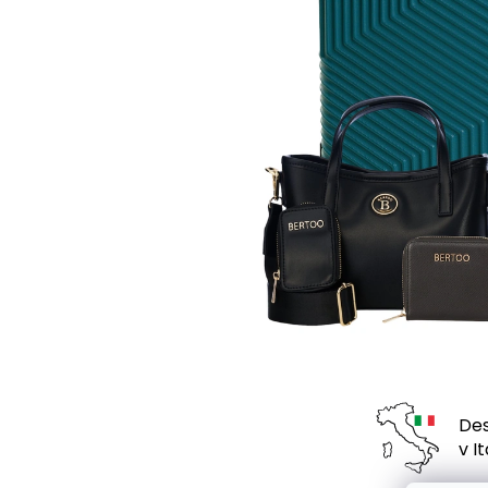
Des
v Ita