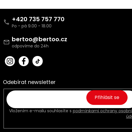
Z
á
+420 735 757 770
p
a
t
bertoo
@
bertoo.cz
í
bert
Fac
oo_
ebo
cz
ok
Odebírat newsletter
Přihlásit se
Vložením e-mailu souhlasíte s
podmínkami ochrany osobn
úd