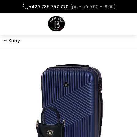
Přejít
+420 735 757 770
na
obsah
Kufry