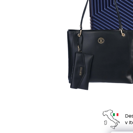
Des
v Ita