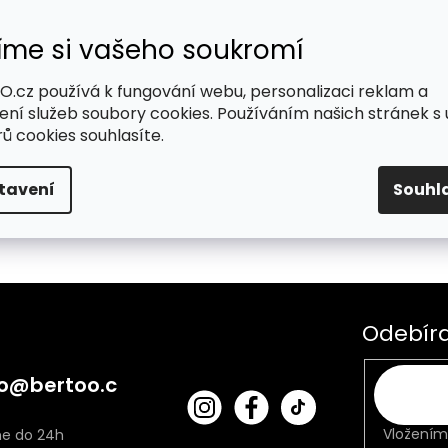
íme si vašeho soukromí
.cz používá k fungování webu, personalizaci reklam a
me tady pro Vás
ení služeb soubory cookies. Používáním našich stránek s 
ů cookies souhlasíte.
tavení
Souhl
Odebíra
o
@
bertoo.c
bert
Fac
oo_
ebo
Vložením
cz
ok