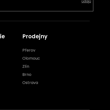
údajů
ie
Prodejny
Přerov
Olomouc
Zlín
Brno
Ostrava