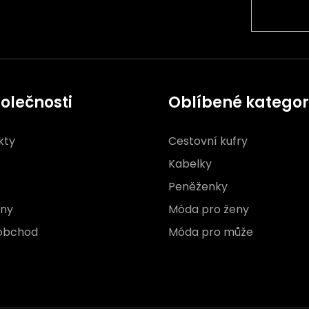
olečnosti
Oblíbené kategor
kty
Cestovní kufry
Kabelky
Peněženky
jny
Móda pro ženy
obchod
Móda pro může