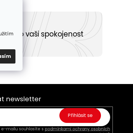
Vše pro vaši spokojenost
užitím
asím
t newsletter
Přihlásit se
 e-mailu souhlasíte s
podmínkami ochrany osobních