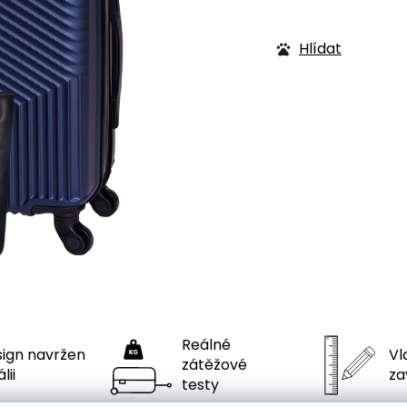
Hlídat
Reálné
ign navržen
Vla
zátěžové
́lii
za
testy