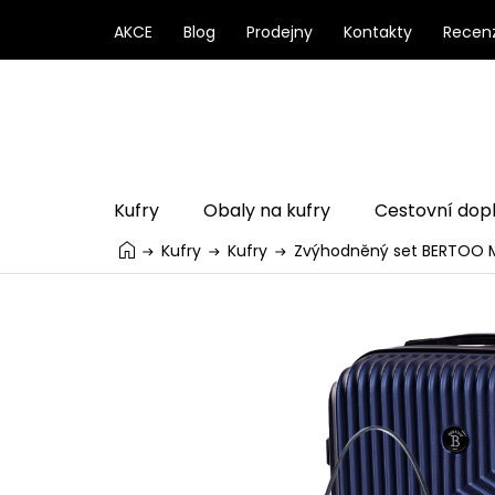
Přejít
na
AKCE
Blog
Prodejny
Kontakty
Recen
obsah
Kufry
Obaly na kufry
Cestovní dop
Kufry
Kufry
Zvýhodněný set BERTOO M