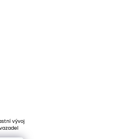
Měrná
cena:
stní vývoj
vazadel