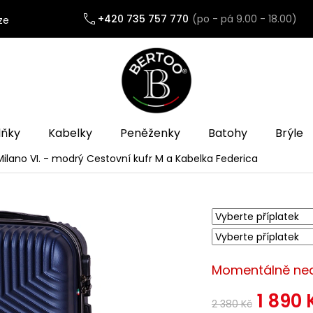
+420 735 757 770
ze
lňky
Kabelky
Peněženky
Batohy
Brýle
ilano VI. - modrý
Cestovní kufr M a Kabelka Federica
Momentálně ne
1 890 
2 380 Kč