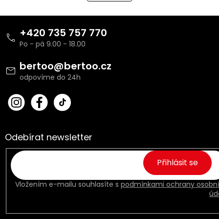
á
k
o
d
v
Z
a
á
c
á
+420 735 757 770
n
í
p
í
p
a
r
t
bertoo
@
bertoo.cz
v
í
k
y
v
bert
Fac
ý
oo_
ebo
p
cz
ok
i
s
Odebírat newsletter
u
Přihlásit se
Vložením e-mailu souhlasíte s
podmínkami ochrany osobn
úd