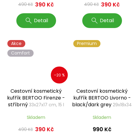
390 Kč
390 Kč
490 Kč
490 Kč
Detail
Detail
Akce
Premium
Comfort
–20 %
Cestovní kosmetický
Cestovní kosmetický
kufřík BERTOO Firenze -
kufřík BERTOO Livorno -
stříbrný
black/dark grey
33x27x17 cm, 15 l
29x18x34
cm, 16 l
Skladem
Skladem
990 Kč
390 Kč
490 Kč