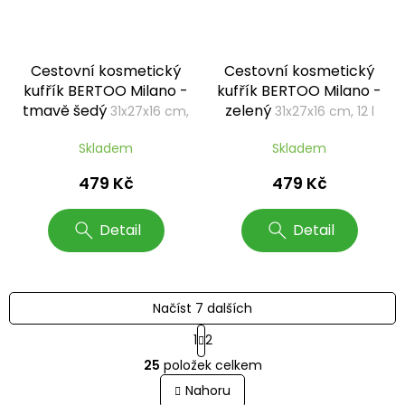
Cestovní kosmetický
Cestovní kosmetický
kufřík BERTOO Milano -
kufřík BERTOO Milano -
tmavě šedý
zelený
31x27x16 cm,
31x27x16 cm, 12 l
12 l
Skladem
Skladem
479 Kč
479 Kč
Detail
Detail
Načíst 7 dalších
S
1
2
t
O
r
25
položek celkem
v
á
l
Nahoru
n