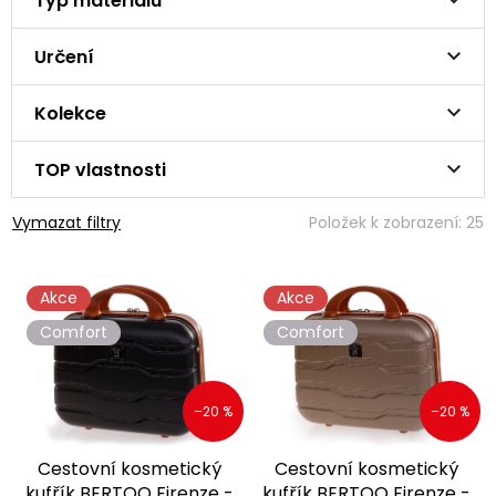
Typ materiálu
Určení
Kolekce
TOP vlastnosti
Vymazat filtry
Položek k zobrazení:
25
V
Akce
Akce
ý
p
Comfort
Comfort
i
s
p
–20 %
–20 %
r
o
Cestovní kosmetický
Cestovní kosmetický
d
kufřík BERTOO Firenze -
kufřík BERTOO Firenze -