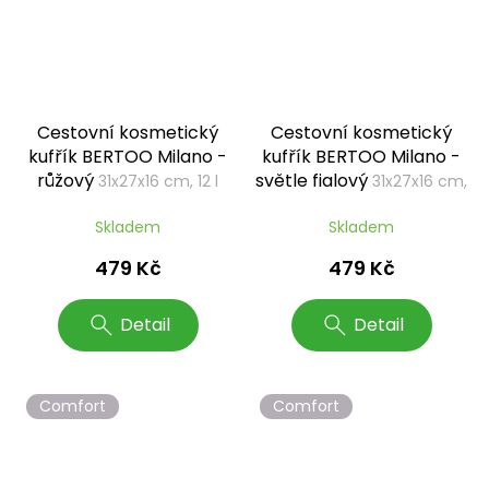
Cestovní kosmetický
Cestovní kosmetický
kufřík BERTOO Milano -
kufřík BERTOO Milano -
růžový
světle fialový
31x27x16 cm, 12 l
31x27x16 cm,
12 l
Skladem
Skladem
479 Kč
479 Kč
Detail
Detail
Comfort
Comfort