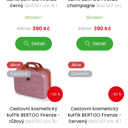
u
černý
champagne
33x27x17 cm, 15 l
33x27x17 cm,
k
15 l
t
Skladem
Skladem
ů
390 Kč
390 Kč
490 Kč
490 Kč
Detail
Detail
Akce
Akce
Comfort
Comfort
–20 %
–20 %
Cestovní kosmetický
Cestovní kosmetický
kufřík BERTOO Firenze -
kufřík BERTOO Firenze -
růžový
červený
33x27x17 cm, 15 l
33x27x17 cm, 15 l