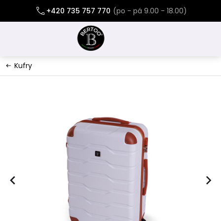
Přejít
+420 735 757 770
na
obsah
Kufry