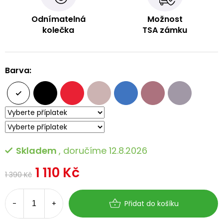
Odnímatelná
Možnost
kolečka
TSA zámku
Barva:
Skladem
, doručíme 12.8.2026
1 110 Kč
1 390 Kč
Měrná
cena:
Přidat do košíku