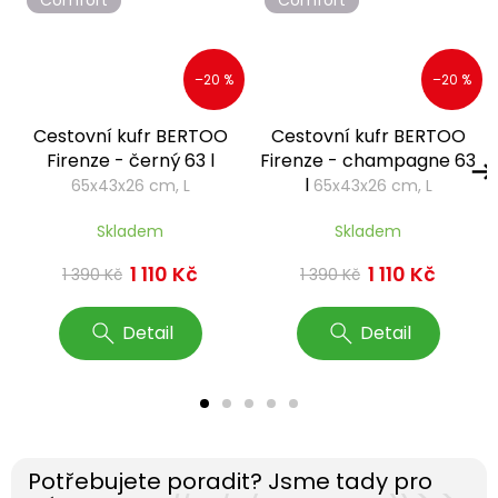
–20 %
–20 %
Cestovní kufr BERTOO
Cestovní kufr BERTOO
Firenze - černý 63 l
Firenze - champagne 63
l
65x43x26 cm, L
65x43x26 cm, L
Skladem
Skladem
1 110 Kč
1 110 Kč
1 390 Kč
1 390 Kč
Detail
Detail
Potřebujete poradit? Jsme tady pro