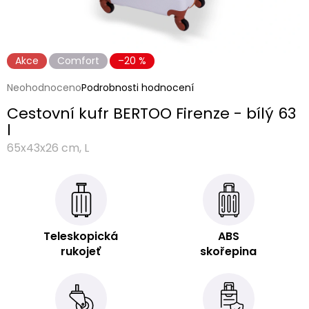
Akce
Comfort
–20 %
Průměrné
Neohodnoceno
Podrobnosti hodnocení
hodnocení
Cestovní kufr BERTOO Firenze - bílý 63
produktu
je
l
0,0
65x43x26 cm, L
z
5
hvězdiček.
Teleskopická
ABS
rukojeť
skořepina