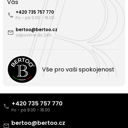
Vás
+420 735 757 770
bertoo
@
bertoo.cz
Vše pro vaši spokojenost
Z
á
+420 735 757 770
p
a
t
bertoo
@
bertoo.cz
í