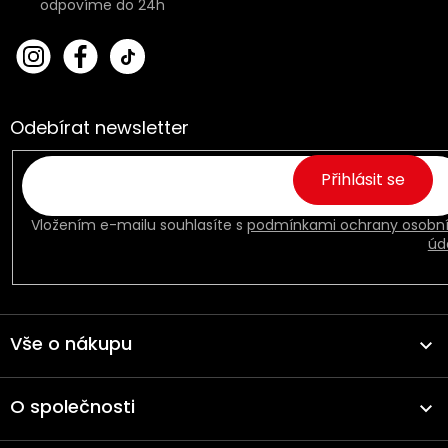
bert
Fac
oo_
ebo
cz
ok
Odebírat newsletter
Přihlásit se
Vložením e-mailu souhlasíte s
podmínkami ochrany osobn
úd
Vše o nákupu
O společnosti