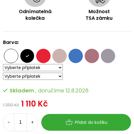
Odnímatelná
Možnost
kolečka
TSA zámku
Barva:
Skladem
, doručíme 12.8.2026
1 110 Kč
1 390 Kč
Měrná
cena:
Přidat do košíku