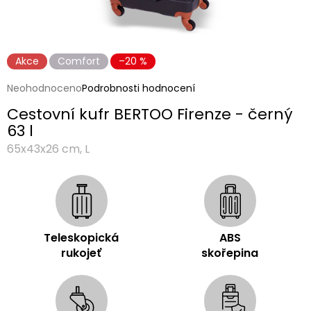
Akce
Comfort
–20 %
Průměrné
Neohodnoceno
Podrobnosti hodnocení
hodnocení
Cestovní kufr BERTOO Firenze - černý
produktu
je
63 l
0,0
65x43x26 cm, L
z
5
hvězdiček.
Teleskopická
ABS
rukojeť
skořepina