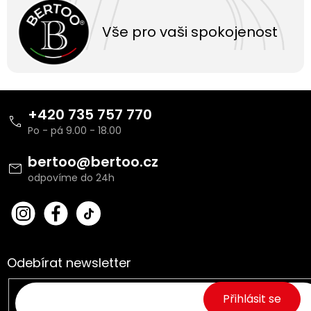
Vše pro vaši spokojenost
Z
á
+420 735 757 770
p
a
t
bertoo
@
bertoo.cz
í
bert
Fac
oo_
ebo
cz
ok
Odebírat newsletter
Přihlásit se