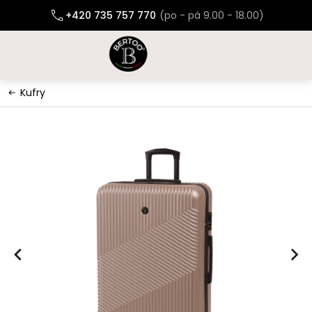
Přejít
+420 735 757 770
na
obsah
Kufry