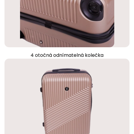
4 otočná odnímatelná kolečka