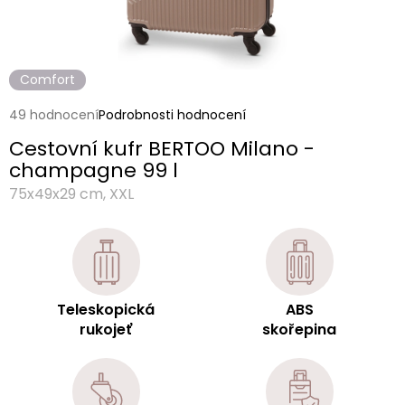
Comfort
Průměrné
49 hodnocení
Podrobnosti hodnocení
hodnocení
Cestovní kufr BERTOO Milano -
produktu
je
champagne 99 l
4,1
75x49x29 cm, XXL
z
5
hvězdiček.
Teleskopická
ABS
rukojeť
skořepina