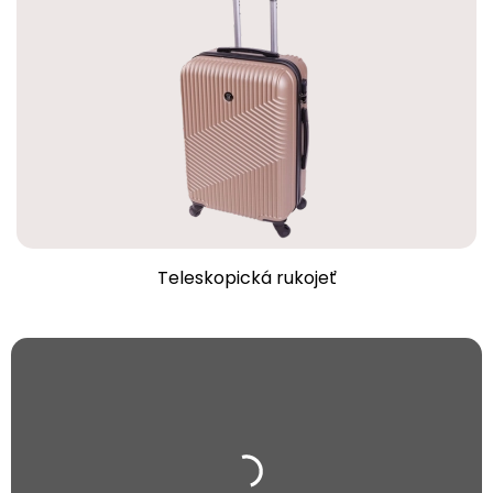
Teleskopická rukojeť