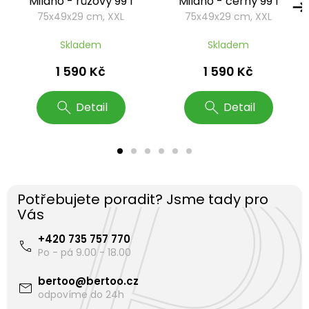
Milano - růžový 99 l
Milano - černý 99 l
75x49x29 cm, XXL
75x49x29 cm, XXL
Skladem
Skladem
1 590 Kč
1 590 Kč
Detail
Detail
Potřebujete poradit? Jsme tady pro
Vás
+420 735 757 770
bertoo
@
bertoo.cz