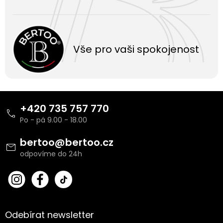
Vše pro vaši spokojenost
Z
á
+420 735 757 770
p
a
t
bertoo
@
bertoo.cz
í
bert
Fac
oo_
ebo
cz
ok
Odebírat newsletter