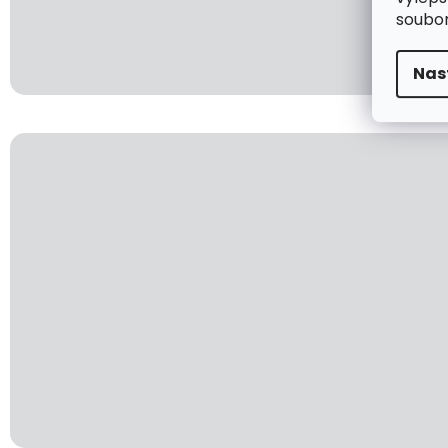
soubor
Nas