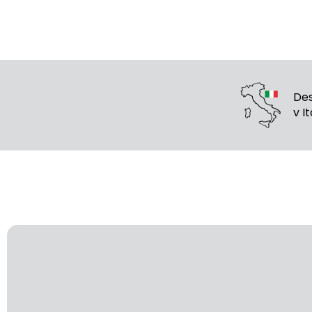
Des
v Ita