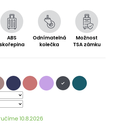
ABS
Odnímatelná
Možnost
skořepina
kolečka
TSA zámku
ručíme 10.8.2026