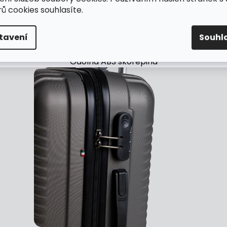
ů cookies souhlasíte.
tavení
Souhl
Odolná ABS skořepina