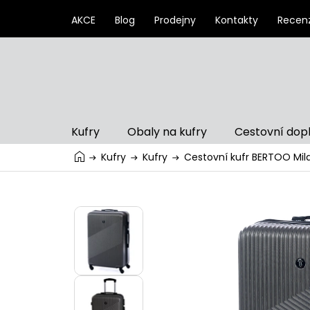
Přejít
na
AKCE
Blog
Prodejny
Kontakty
Recen
obsah
Kufry
Obaly na kufry
Cestovní dop
Kufry
Kufry
Cestovní kufr BERTOO Mil