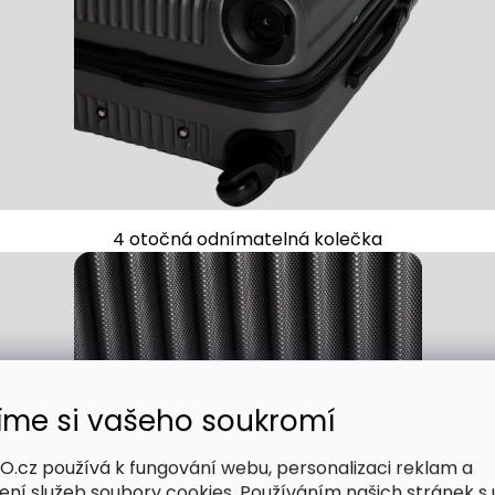
4 otočná odnímatelná kolečka
íme si vašeho soukromí
.cz používá k fungování webu, personalizaci reklam a
ení služeb soubory cookies. Používáním našich stránek s 