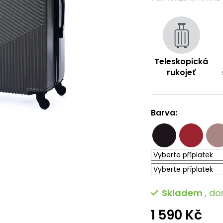
5
hvězdiček.
Teleskopická
rukojeť
Barva:
Skladem
, do
1 590 Kč