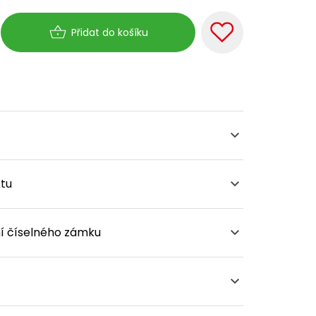
á
Přidat do košíku
tu
í číselného zámku