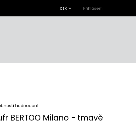
czk
Přihlášení
obnosti hodnocení
ufr BERTOO Milano - tmavě