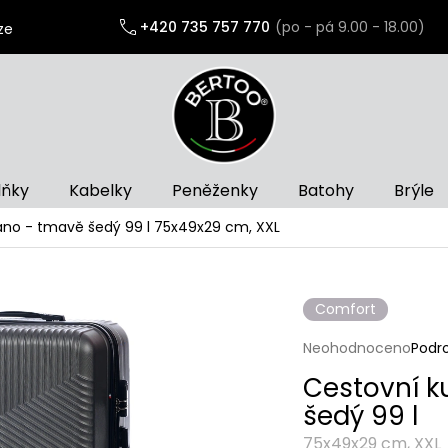
+420 735 757 770
ze
lňky
Kabelky
Peněženky
Batohy
Brýle
ano - tmavě šedý 99 l
75x49x29 cm, XXL
Comfort
Průměrné
Neohodnoceno
Podr
hodnocení
Cestovní k
produktu
je
šedý 99 l
0,0
z
75x49x29 cm, XXL