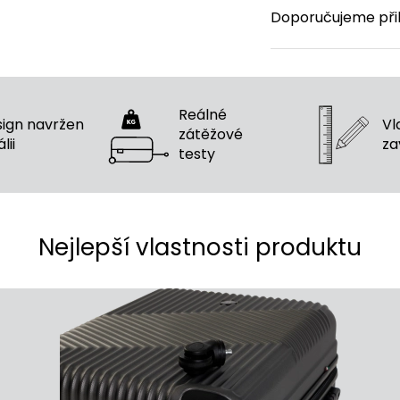
Doporučujeme při
Reálné
ign navržen
Vla
zátěžové
́lii
za
testy
Nejlepší vlastnosti produktu