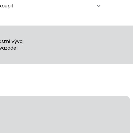
koupit
stní vývoj
vazadel