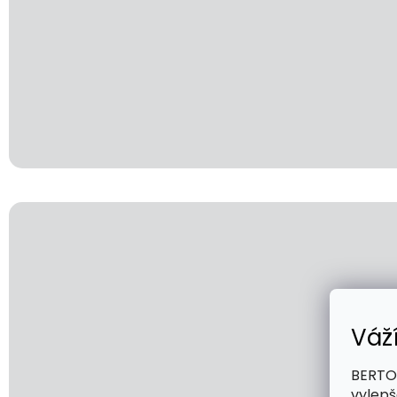
Váž
BERTOO
vylepš