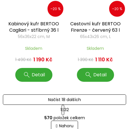
–20 %
–20 %
Kabinový kufr BERTOO
Cestovní kufr BERTOO
Cagliari - stříbrný 36 l
Firenze - červený 63 l
56x36x22 cm, M
65x43x26 cm, L
Skladem
Skladem
1 190 Kč
1 110 Kč
1 490 Kč
1 390 Kč
Detail
Detail
Načíst 18 dalších
S
1
32
t
O
r
570
položek celkem
v
á
l
Nahoru
n