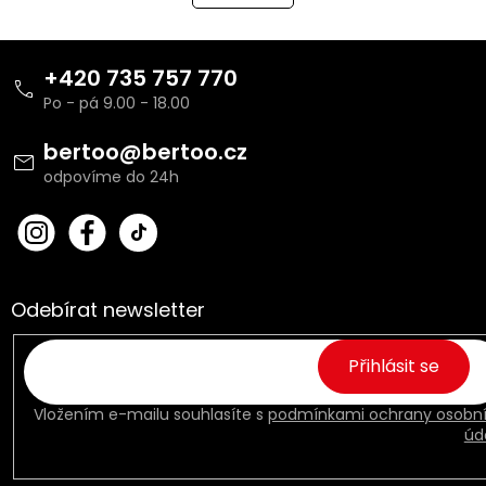
á
k
o
d
v
Z
a
á
c
á
+420 735 757 770
n
í
p
í
p
a
r
t
bertoo
@
bertoo.cz
v
í
k
y
v
bert
Fac
ý
oo_
ebo
p
cz
ok
i
s
Odebírat newsletter
u
Přihlásit se
Vložením e-mailu souhlasíte s
podmínkami ochrany osobn
úd