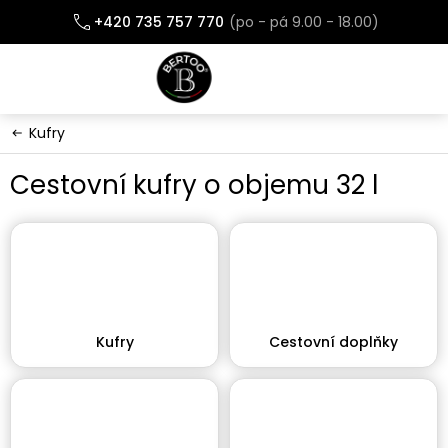
Přejít
+420 735 757 770
na
obsah
Kufry
Cestovní kufry o objemu 32 l
Kufry
Cestovní doplňky