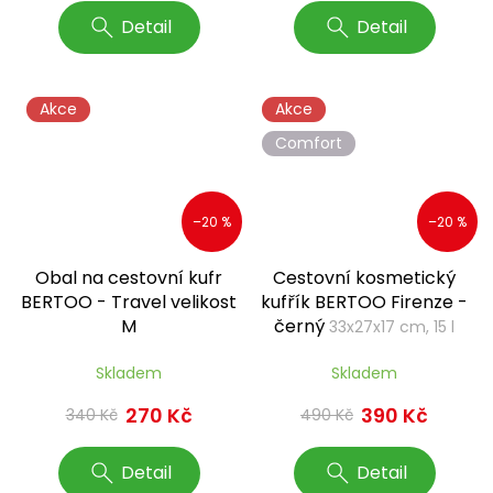
Detail
Detail
Akce
Akce
Comfort
–20 %
–20 %
Obal na cestovní kufr
Cestovní kosmetický
BERTOO - Travel velikost
kufřík BERTOO Firenze -
M
černý
33x27x17 cm, 15 l
Skladem
Skladem
270 Kč
390 Kč
340 Kč
490 Kč
Detail
Detail