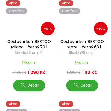
Akce
Akce
Comfort
Comfort
–13 %
–20 %
Cestovní kufr BERTOO
Cestovní kufr BERTOO
Milano - černý 70 l
Firenze - černý 63 l
65x45x26 cm, XL
65x43x26 cm, L
Skladem
Skladem
1 290 Kč
1 110 Kč
1 490 Kč
1 390 Kč
Detail
Detail
Akce
Akce