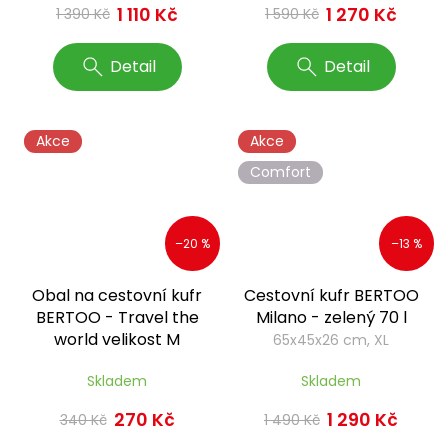
1 110 Kč
1 270 Kč
1 390 Kč
1 590 Kč
Detail
Detail
Akce
Akce
Comfort
–20 %
–13 %
Obal na cestovní kufr
Cestovní kufr BERTOO
BERTOO - Travel the
Milano - zelený 70 l
world velikost M
65x45x26 cm, XL
Skladem
Skladem
270 Kč
1 290 Kč
340 Kč
1 490 Kč