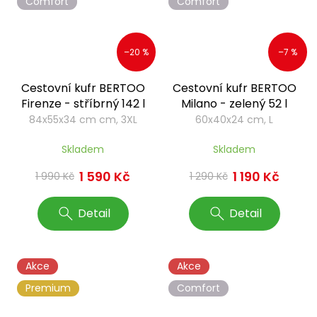
Comfort
Comfort
–20 %
–7 %
Cestovní kufr BERTOO
Cestovní kufr BERTOO
Firenze - stříbrný 142 l
Milano - zelený 52 l
84x55x34 cm cm, 3XL
60x40x24 cm, L
Skladem
Skladem
1 590 Kč
1 190 Kč
1 990 Kč
1 290 Kč
Detail
Detail
Akce
Akce
Premium
Comfort