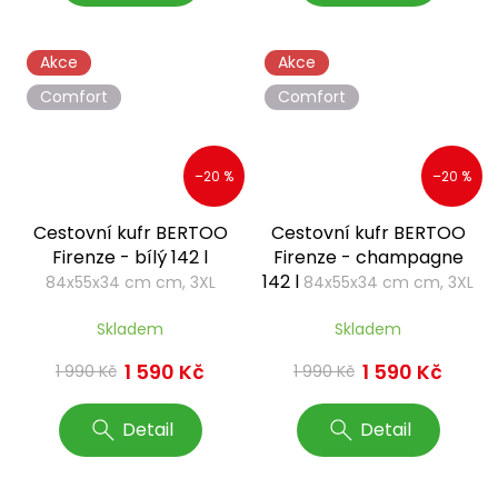
Akce
Akce
Comfort
Comfort
–20 %
–20 %
Cestovní kufr BERTOO
Cestovní kufr BERTOO
Firenze - bílý 142 l
Firenze - champagne
142 l
84x55x34 cm cm, 3XL
84x55x34 cm cm, 3XL
Skladem
Skladem
1 590 Kč
1 590 Kč
1 990 Kč
1 990 Kč
Detail
Detail