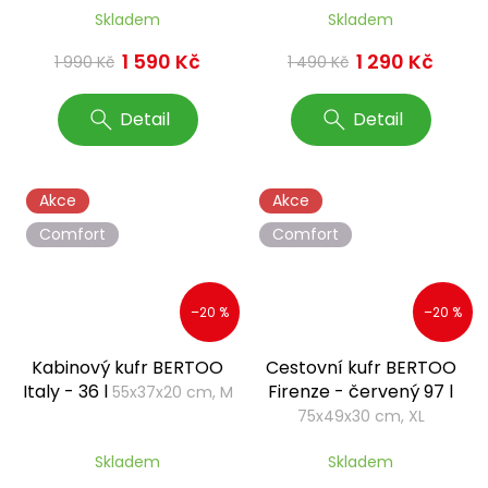
Skladem
Skladem
1 590 Kč
1 290 Kč
1 990 Kč
1 490 Kč
Detail
Detail
Akce
Akce
Comfort
Comfort
–20 %
–20 %
Kabinový kufr BERTOO
Cestovní kufr BERTOO
Italy - 36 l
Firenze - červený 97 l
55x37x20 cm, M
75x49x30 cm, XL
Skladem
Skladem