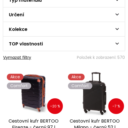
Typ materiálu
Určení
Kolekce
TOP vlastnosti
Vymazat filtry
Položek k zobrazení:
570
V
Akce
Akce
ý
p
Comfort
Comfort
i
s
p
–20 %
–7 %
r
o
Cestovní kufr BERTOO
Cestovní kufr BERTOO
d
Firenze - černý 97 l
Milano - černý 52 l