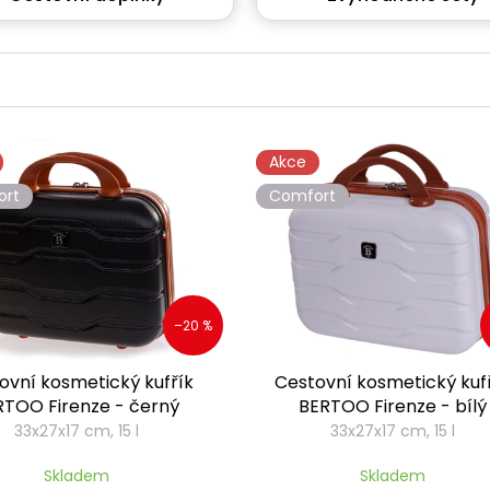
Akce
ort
Comfort
–20 %
ovní kosmetický kufřík
Cestovní kosmetický kuf
RTOO Firenze - černý
BERTOO Firenze - bílý
33x27x17 cm, 15 l
33x27x17 cm, 15 l
Skladem
Skladem