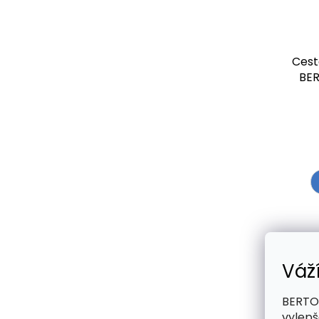
Cest
BER
Váž
BERTOO
Prem
vylepš