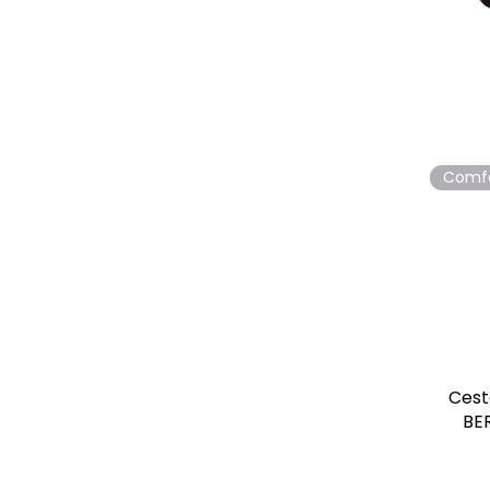
Comf
Cest
BE