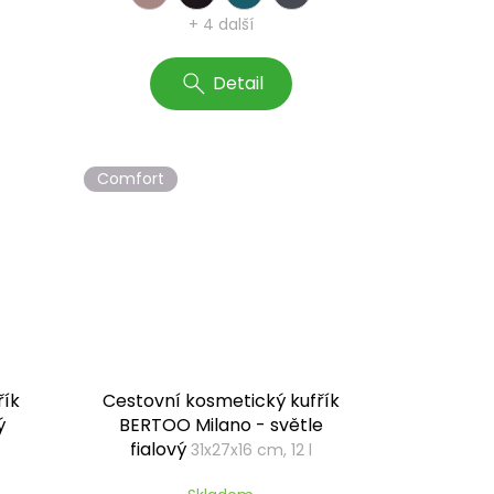
+ 4 další
Detail
Comfort
řík
Cestovní kosmetický kufřík
ý
BERTOO Milano - světle
fialový
31x27x16 cm, 12 l