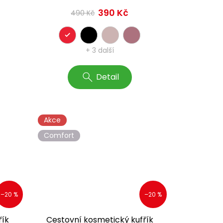
390 Kč
490 Kč
+ 3 další
Detail
Akce
Comfort
–20 %
–20 %
řík
Cestovní kosmetický kufřík