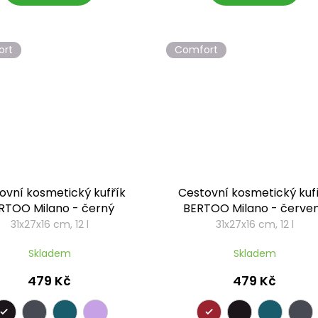
ort
Comfort
ovní kosmetický kufřík
Cestovní kosmetický kuf
RTOO Milano - černý
BERTOO Milano - červe
31x27x16 cm, 12 l
31x27x16 cm, 12 l
Skladem
Skladem
479 Kč
479 Kč