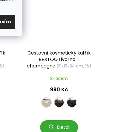
asím
řík
Cestovní kosmetický kufřík
BERTOO Livorno -
champagne
6 l
29x18x34 cm, 16 l
Skladem
990 Kč
Detail