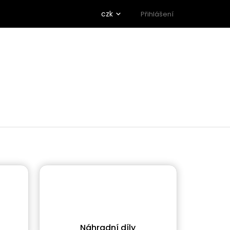
czk
Přihlášení
Náhradní díly