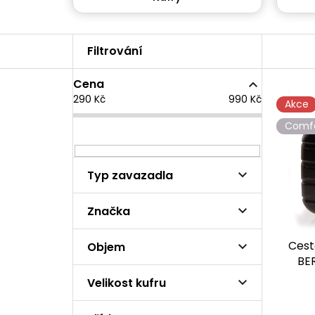
P
o
s
Cena
t
V
290
Kč
990
Kč
r
ý
Akce
a
p
Comf
n
i
n
s
í
p
Typ zavazadla
p
r
a
o
n
Značka
d
e
u
l
k
Cest
Objem
t
BE
ů
Velikost kufru