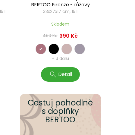
BERTOO Firenze - růžový
5 l
33x27x17 cm, 15 l
Skladem
390 Kč
490 Kč
+ 3 další
Detail
Cestuj pohodlně
s doplňky
BERTOO