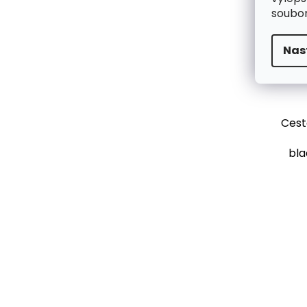
soubor
Nas
Cest
bla