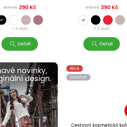
390 Kč
390 Kč
490 Kč
490 Kč
+ 3 další
+ 3 další
Detail
Detail
havé novinky,
Akce
ginální design.
Comfort
Cestovní kosmetický kuf