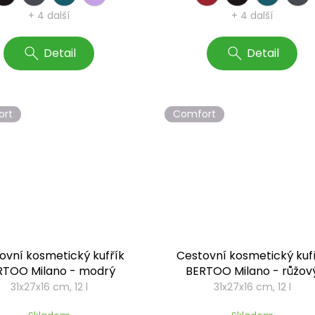
+ 4 další
+ 4 další
Detail
Detail
ort
Comfort
ovní kosmetický kufřík
Cestovní kosmetický kuf
RTOO Milano - modrý
BERTOO Milano - růžov
31x27x16 cm, 12 l
31x27x16 cm, 12 l