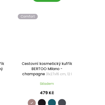
Comfort
řík
Cestovní kosmetický kufřík
ný
BERTOO Milano -
champagne
31x27x16 cm, 12 l
Skladem
479 Kč