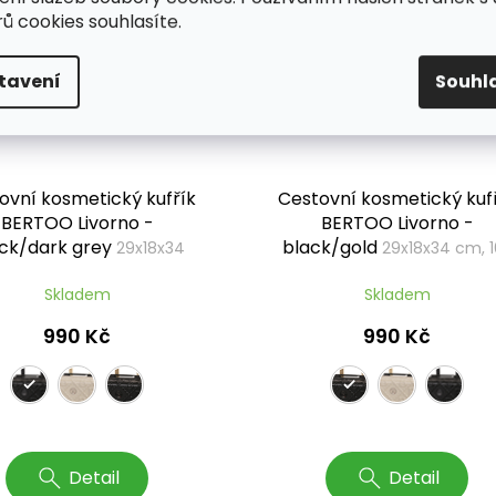
ů cookies souhlasíte.
tavení
Souhl
ovní kosmetický kufřík
Cestovní kosmetický kuf
BERTOO Livorno -
BERTOO Livorno -
ck/dark grey
black/gold
29x18x34
29x18x34 cm, 1
cm, 16 l
Skladem
Skladem
990 Kč
990 Kč
Detail
Detail