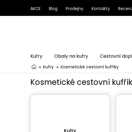
Přejít
na
AKCE
Blog
Prodejny
Kontakty
Recen
obsah
Kufry
Obaly na kufry
Cestovní dop
Kufry
Kosmetické cestovní kufříky
Kosmetické cestovní kufří
Kufry