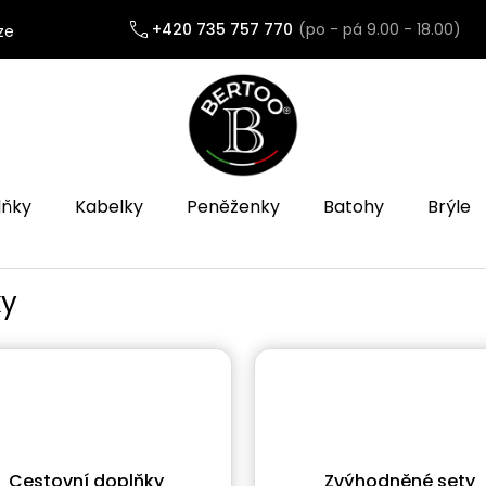
+420 735 757 770
ze
lňky
Kabelky
Peněženky
Batohy
Brýle
ky
Cestovní doplňky
Zvýhodněné sety