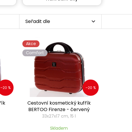
Seřadit dle
Akce
Comfort
–20 %
–20 %
řík
Cestovní kosmetický kufřík
BERTOO Firenze - červený
33x27x17 cm, 15 l
Skladem