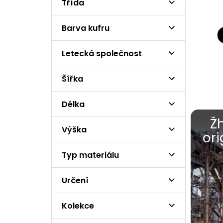
Třída
Barva kufru
Letecká společnost
Šířka
Délka
Ž
Výška
ori
Typ materiálu
Určení
Kolekce