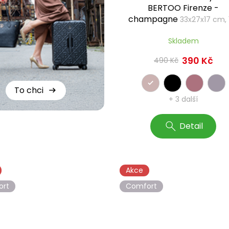
BERTOO Firenze -
champagne
33x27x17 cm, 1
Skladem
390 Kč
490 Kč
To chci
+ 3 další
Detail
Akce
ort
Comfort