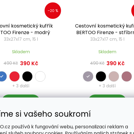
–20 %
ovní kosmetický kufřík
Cestovní kosmetický kuf
TOO Firenze - modrý
BERTOO Firenze - stříbr
33x27x17 cm, 15 l
33x27x17 cm, 15 l
Skladem
Skladem
390 Kč
390 Kč
490 Kč
490 Kč
+ 3 další
+ 3 další
Detail
Detail
íme si vašeho soukromí
.cz používá k fungování webu, personalizaci reklam a
ium
Premium
ení služeb soubory cookies. Používáním našich stránek s 