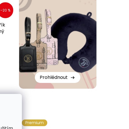
–20 %
řík
ný
Prohlédnout
Premium
užitím