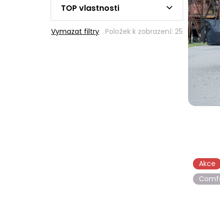
TOP vlastnosti
Vymazat filtry
Položek k zobrazení:
25
Akce
Comf