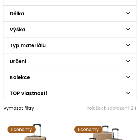
Délka
Výška
Typ materiálu
Určení
Kolekce
TOP vlastnosti
Vymazat filtry
Položek k zobrazení:
24
V
Economy
Economy
ý
p