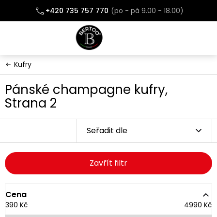
Přejít
+420 735 757 770
na
obsah
Kufry
Pánské champagne kufry
,
Strana 2
Seřadit dle
Zavřít filtr
Cena
390
Kč
4990
Kč