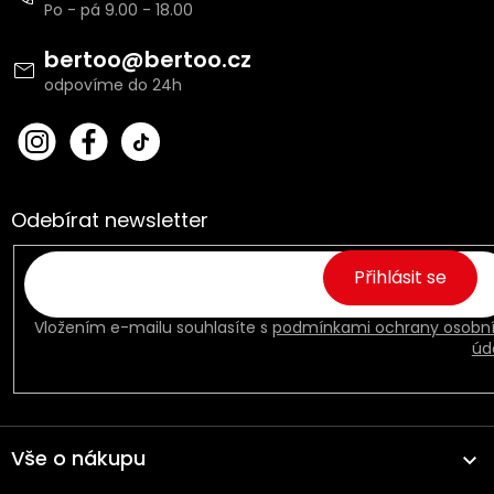
p
í
í
a
p
t
bertoo
@
bertoo.cz
r
í
v
k
y
bert
Fac
v
oo_
ebo
ý
cz
ok
p
i
Odebírat newsletter
s
u
Přihlásit se
Vložením e-mailu souhlasíte s
podmínkami ochrany osobn
úd
Vše o nákupu