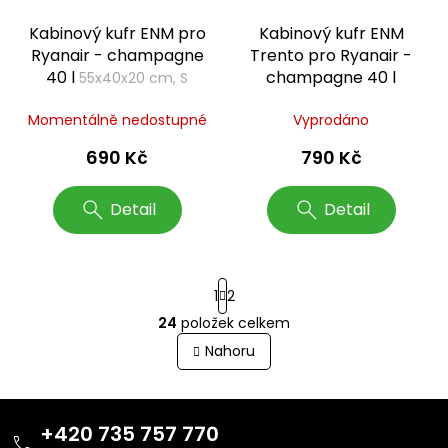
Kabinový kufr ENM pro
Kabinový kufr ENM
Ryanair - champagne
Trento pro Ryanair -
40 l
champagne 40 l
55x40x20 cm, S
55x40x20 cm, S
Momentálně nedostupné
Vyprodáno
690 Kč
790 Kč
Detail
Detail
S
1
2
t
r
24
položek celkem
O
á
v
Nahoru
n
l
k
o
á
v
Z
d
á
a
á
+420 735 757 770
n
c