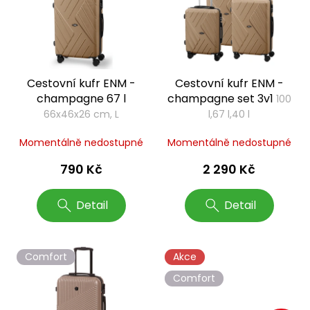
i
s
p
r
o
Cestovní kufr ENM -
Cestovní kufr ENM -
d
champagne 67 l
champagne set 3v1
100
u
66x46x26 cm, L
l,67 l,40 l
k
t
Momentálně nedostupné
Momentálně nedostupné
ů
790 Kč
2 290 Kč
Detail
Detail
Comfort
Akce
Comfort