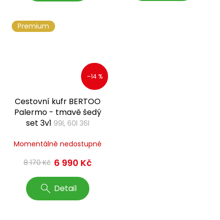
Premium
–14 %
Cestovní kufr BERTOO
Palermo - tmavě šedý
set 3v1
99l, 60l 36l
Momentálně nedostupné
6 990 Kč
8 170 Kč
Detail