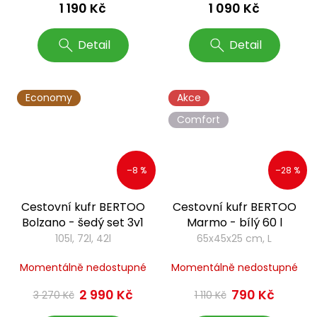
1 190 Kč
1 090 Kč
Detail
Detail
Economy
Akce
Comfort
–8 %
–28 %
Cestovní kufr BERTOO
Cestovní kufr BERTOO
Bolzano - šedý set 3v1
Marmo - bílý 60 l
105l, 72l, 42l
65x45x25 cm, L
Momentálně nedostupné
Momentálně nedostupné
2 990 Kč
790 Kč
3 270 Kč
1 110 Kč