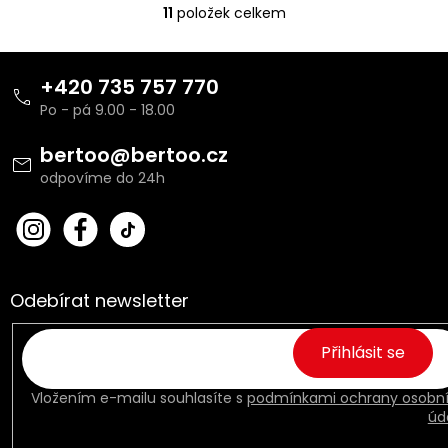
11
položek celkem
O
v
l
Z
á
á
+420 735 757 770
d
p
a
a
c
t
bertoo
@
bertoo.cz
í
í
p
r
v
bert
Fac
k
oo_
ebo
y
cz
ok
v
ý
Odebírat newsletter
p
i
s
Přihlásit se
u
Vložením e-mailu souhlasíte s
podmínkami ochrany osobn
úd