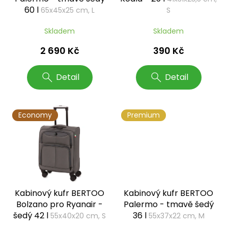
u
60 l
65x45x25 cm, L
S
k
t
Skladem
Skladem
ů
2 690 Kč
390 Kč
Detail
Detail
Economy
Premium
Kabinový kufr BERTOO
Kabinový kufr BERTOO
Bolzano pro Ryanair -
Palermo - tmavě šedý
šedý 42 l
36 l
55x40x20 cm, S
55x37x22 cm, M