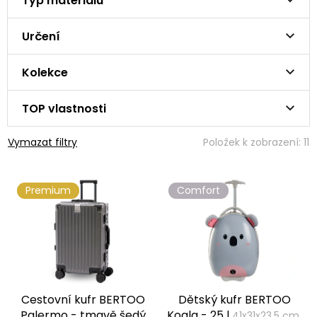
Typ materiálu
Určení
Kolekce
TOP vlastnosti
Vymazat filtry
Položek k zobrazení:
11
V
Premium
Comfort
ý
p
i
s
p
r
o
Cestovní kufr BERTOO
Dětský kufr BERTOO
d
Palermo - tmavě šedý
Koala - 25 l
41x31x23,5 cm,