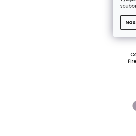
Comf
soubor
Nas
Ce
Fir