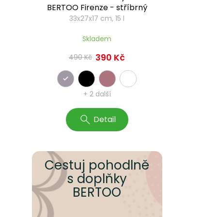
BERTOO Firenze - stříbrný
33x27x17 cm, 15 l
Skladem
390 Kč
490 Kč
+ 2 další
Detail
Cestuj pohodlně
s doplňky
BERTOO