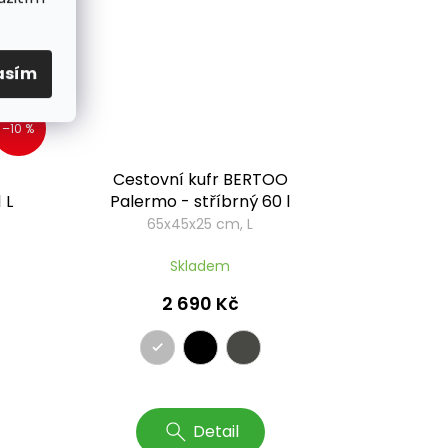
asím
–10 %
Cestovní kufr BERTOO
 L
Palermo - stříbrný 60 l
65x45x25 cm, L
Skladem
2 690 Kč
Detail