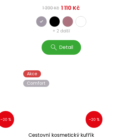
1 110 Kč
1 390 Kč
+ 2 další
Detail
Akce
Comfort
–20 %
–20 %
Cestovní kosmetický kufřík