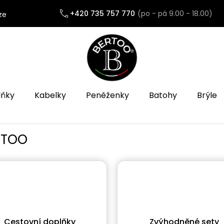
+420 735 757 770
ze
lňky
Kabelky
Peněženky
Batohy
Brýle
ERTOO
Cestovní doplňky
Zvýhodněné sety