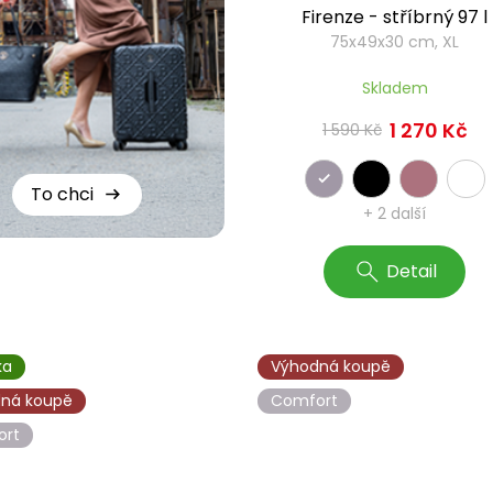
Firenze - stříbrný 97 l
75x49x30 cm, XL
Skladem
1 270 Kč
1 590 Kč
To chci
+ 2 další
Detail
ka
Výhodná koupě
ná koupě
Comfort
ort