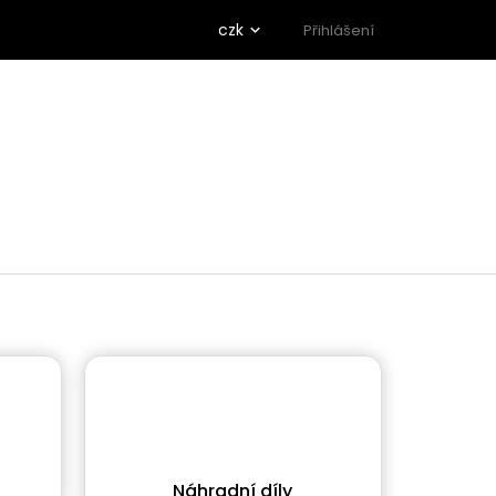
czk
Přihlášení
Náhradní díly