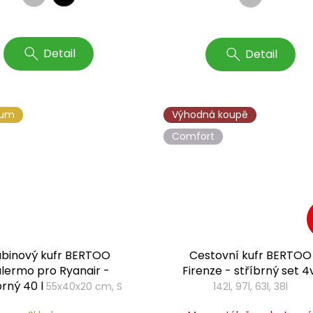
Detail
Detail
ium
Výhodná koupě
Comfort
binový kufr BERTOO
Cestovní kufr BERTOO
lermo pro Ryanair -
Firenze - stříbrný set 4
brný 40 l
55x40x20 cm, S
142l, 97l, 63l, 38l