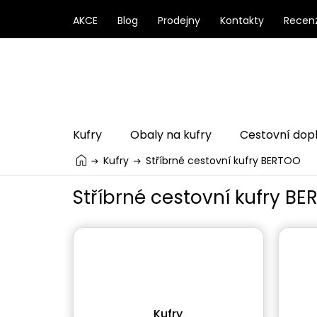
Přejít
na
AKCE
Blog
Prodejny
Kontakty
Recen
obsah
Kufry
Obaly na kufry
Cestovní dop
Kufry
Stříbrné cestovní kufry BERTOO
Stříbrné cestovní kufry B
Kufry