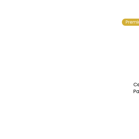
Prem
Ce
Pa