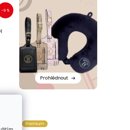
–9 %
v1
Prohlédnout
Premium
užitím