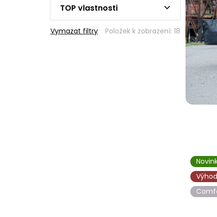
TOP vlastnosti
Vymazat filtry
Položek k zobrazení:
18
Novin
Výhod
Comf