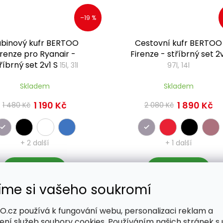
–19 %
binový kufr BERTOO
Cestovní kufr BERTOO
irenze pro Ryanair -
Firenze - stříbrný set 2
říbrný set 2v1 S
15l, 31l
97l, 14l
Skladem
Skladem
1 190 Kč
1 890 Kč
1 480 Kč
2 080 Kč
+ 2 další
+ 1 další
Detail
Detail
íme si vašeho soukromí
.cz používá k fungování webu, personalizaci reklam a
ná koupě
Výhodná koupě
ení služeb soubory cookies. Používáním našich stránek s 