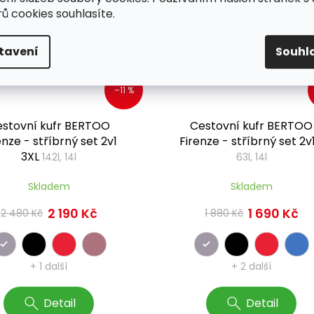
ort
Comfort
ů cookies souhlasíte.
tavení
Souhl
–11 %
stovní kufr BERTOO
Cestovní kufr BERTOO
enze - stříbrný set 2v1
Firenze - stříbrný set 2v1
3XL
142l, 14l
63l, 14l
Skladem
Skladem
2 190 Kč
1 690 Kč
2 480 Kč
1 880 Kč
+ 1 další
+ 2 další
Detail
Detail