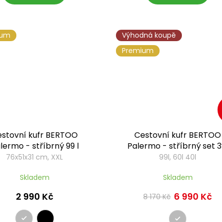
ium
Výhodná koupě
Premium
stovní kufr BERTOO
Cestovní kufr BERTOO
lermo - stříbrný 99 l
Palermo - stříbrný set 3
76x51x31 cm, XXL
99l, 60l 40l
Skladem
Skladem
2 990 Kč
6 990 Kč
8 170 Kč