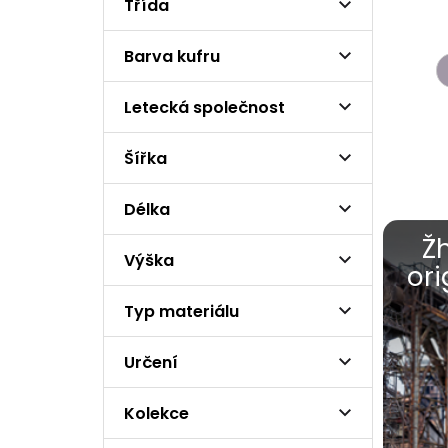
Třída
Barva kufru
Letecká společnost
Šířka
Délka
Ž
Výška
ori
Typ materiálu
Určení
Kolekce