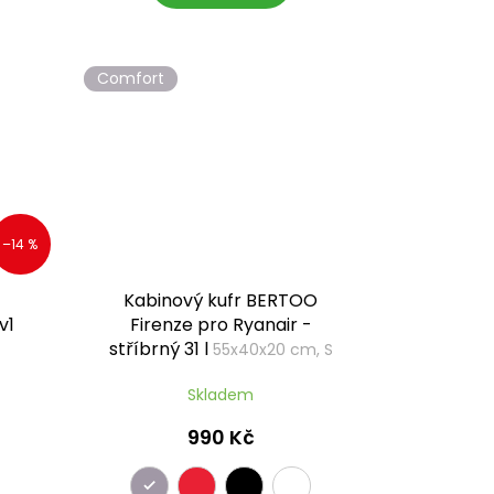
Comfort
–14 %
Kabinový kufr BERTOO
v1
Firenze pro Ryanair -
stříbrný 31 l
55x40x20 cm, S
Skladem
990 Kč