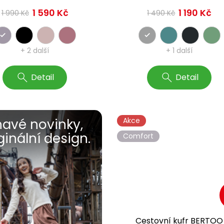
1 590 Kč
1 190 Kč
1 990 Kč
1 490 Kč
+ 2 další
+ 1 další
Detail
Detail
havé novinky,
Akce
ginální design.
Comfort
Cestovní kufr BERTOO