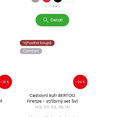
+ 3 další
Detail
Výhodná koupě
Comfort
–18 %
–24 %
Cestovní kufr BERTOO
v1
Firenze - stříbrný set 5v1
142l, 97l, 63l, 38l, 14l