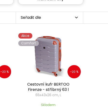
Seřadit dle
Akce
Comfort
–20 %
–20 %
Cestovní kufr BERTOO
Firenze - stříbrný 63 l
65x43x26 cm, L
Skladem