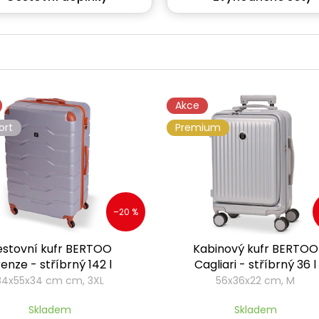
Akce
ort
Premium
–20 %
stovní kufr BERTOO
Kabinový kufr BERTOO
renze - stříbrný 142 l
Cagliari - stříbrný 36 l
84x55x34 cm cm, 3XL
56x36x22 cm, M
Skladem
Skladem