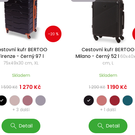
–20 %
stovní kufr BERTOO
Cestovní kufr BERTOO
Firenze - černý 97 l
Milano - černý 52 l
60x40
75x49x30 cm, XL
cm, L
Skladem
Skladem
1 270 Kč
1 190 Kč
1 590 Kč
1 290 Kč
+ 3 další
+ 1 další
Detail
Detail