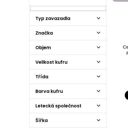
n
i
n
s
í
p
Typ zavazadla
p
r
a
o
n
Značka
d
e
u
l
k
Ce
Objem
t
ů
Velikost kufru
Třída
Barva kufru
Letecká společnost
Šířka