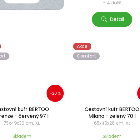
+ 4 další
Detail
Akce
ort
Comfort
–20 %
stovní kufr BERTOO
Cestovní kufr BERTOO
irenze - červený 97 l
Milano - zelený 70 l
75x49x30 cm, XL
65x45x26 cm, XL
Skladem
Skladem