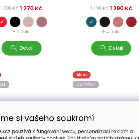
1 270 Kč
1 290 Kč
1 590 Kč
1 490 Kč
+ 3 další
+ 4 další
Detail
Detail
Akce
ort
Comfort
íme si vašeho soukromí
–13 %
.cz používá k fungování webu, personalizaci reklam a
stovní kufr BERTOO
Cestovní kufr BERTOO
ení služeb soubory cookies. Používáním našich stránek s 