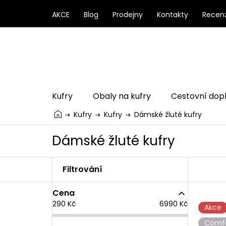
Přejít
na
AKCE
Blog
Prodejny
Kontakty
Recen
obsah
Kufry
Obaly na kufry
Cestovní dop
Kufry
Kufry
Dámské žluté kufry
Dámské žluté kufry
P
o
s
Cena
t
V
290
Kč
6990
Kč
r
ý
Akce
a
p
Comf