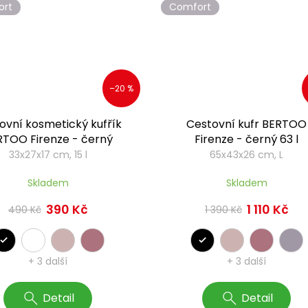
ort
Comfort
–20 %
ovní kosmetický kufřík
Cestovní kufr BERTOO
RTOO Firenze - černý
Firenze - černý 63 l
33x27x17 cm, 15 l
65x43x26 cm, L
Skladem
Skladem
390 Kč
1 110 Kč
490 Kč
1 390 Kč
+ 3 další
+ 3 další
Detail
Detail