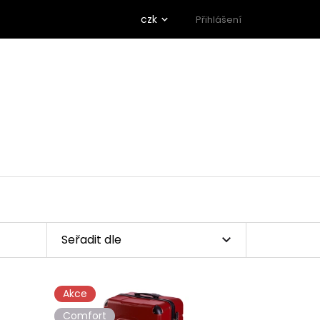
czk
Přihlášení
Seřadit dle
Akce
Comfort