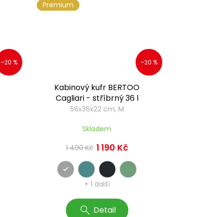
Premium
–20 %
–20 %
Kabinový kufr BERTOO
Cagliari - stříbrný 36 l
56x36x22 cm, M
Skladem
1 190 Kč
1 490 Kč
+ 1 další
Detail