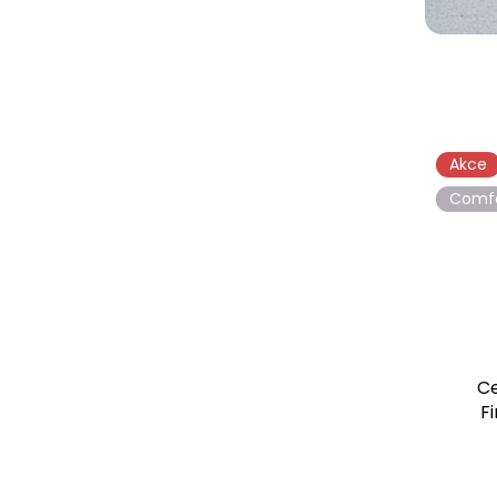
Akce
Comf
Ce
F