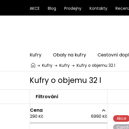
Přejít
na
AKCE
Blog
Prodejny
Kontakty
Recen
obsah
Kufry
Obaly na kufry
Cestovní dop
Kufry
Kufry
Kufry o objemu 32 l
Kufry o objemu 32 l
P
o
s
Cena
t
V
290
Kč
6990
Kč
r
ý
Akce
a
p
Comf