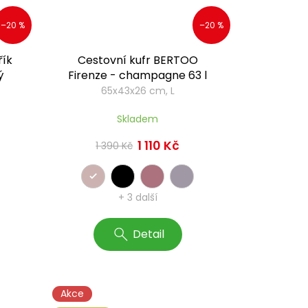
–20 %
–20 %
řík
Cestovní kufr BERTOO
ý
Firenze - champagne 63 l
65x43x26 cm, L
Skladem
1 110 Kč
1 390 Kč
+ 3 další
Detail
Akce