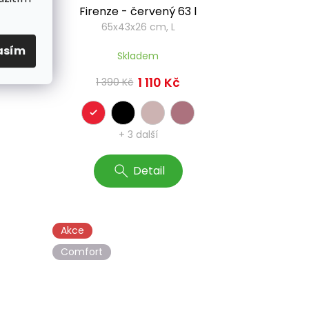
Firenze - červený 63 l
34
65x43x26 cm, L
asím
Skladem
1 110 Kč
1 390 Kč
+ 3 další
Detail
Akce
Comfort