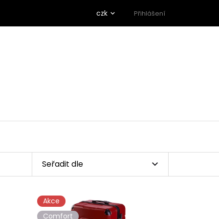
czk
Přihlášení
Seřadit dle
Akce
Comfort