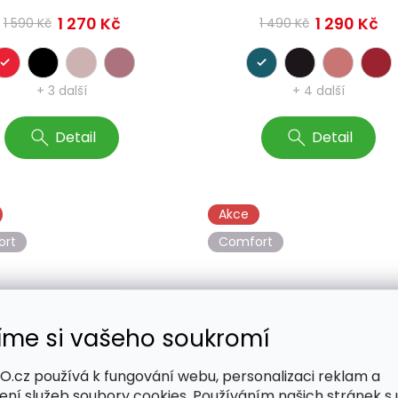
1 270 Kč
1 290 Kč
1 590 Kč
1 490 Kč
+ 3 další
+ 4 další
Detail
Detail
Akce
ort
Comfort
íme si vašeho soukromí
–13 %
.cz používá k fungování webu, personalizaci reklam a
stovní kufr BERTOO
Cestovní kufr BERTOO
ení služeb soubory cookies. Používáním našich stránek s 