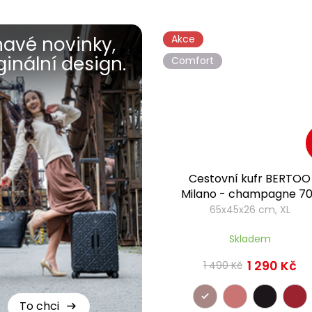
havé novinky,
Akce
ginální design.
Comfort
Cestovní kufr BERTOO
Milano - champagne 70
65x45x26 cm, XL
Skladem
1 290 Kč
1 490 Kč
To chci