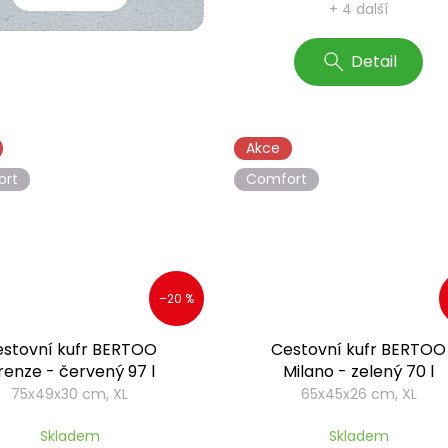
+ 4 další
Detail
Akce
ort
Comfort
–20 %
stovní kufr BERTOO
Cestovní kufr BERTOO
irenze - červený 97 l
Milano - zelený 70 l
75x49x30 cm, XL
65x45x26 cm, XL
Skladem
Skladem