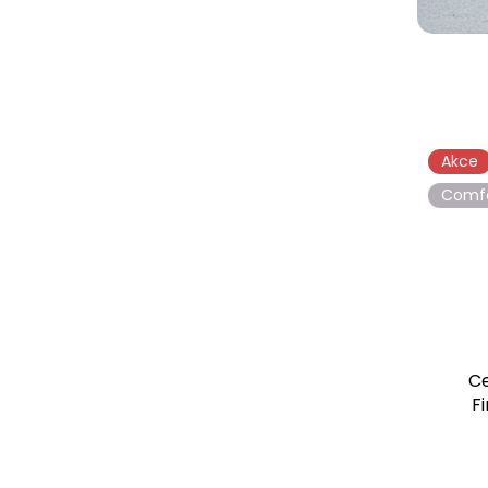
Akce
Comf
Ce
F