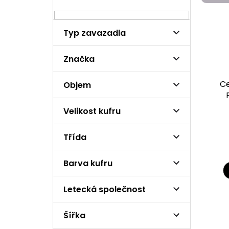
n
i
n
s
í
p
Typ zavazadla
p
r
a
o
n
Značka
d
e
u
l
k
Ce
Objem
t
ů
Velikost kufru
Třída
Barva kufru
Letecká společnost
Šířka