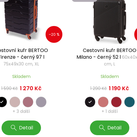
–20 %
stovní kufr BERTOO
Cestovní kufr BERTOO
Firenze - černý 97 l
Milano - černý 52 l
60x40
75x49x30 cm, XL
cm, L
Skladem
Skladem
1 270 Kč
1 190 Kč
1 590 Kč
1 290 Kč
+ 3 další
+ 1 další
Detail
Detail