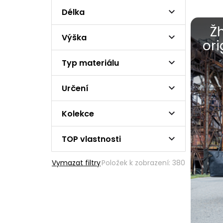
Délka
Ž
Výška
ori
Typ materiálu
Určení
Kolekce
TOP vlastnosti
Vymazat filtry
Položek k zobrazení:
380