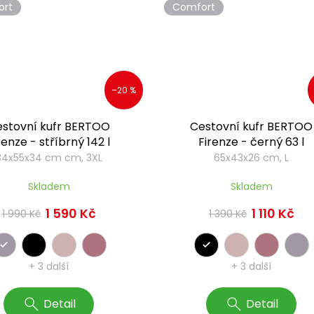
ort
Comfort
–20 %
stovní kufr BERTOO
Cestovní kufr BERTOO
renze - stříbrný 142 l
Firenze - černý 63 l
84x55x34 cm cm, 3XL
65x43x26 cm, L
Skladem
Skladem
1 590 Kč
1 110 Kč
1 990 Kč
1 390 Kč
+ 3 další
+ 3 další
Detail
Detail