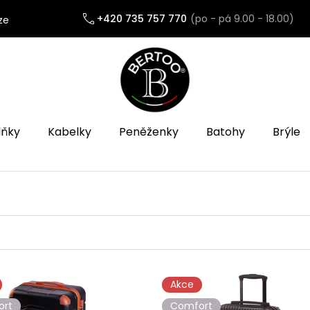
+420 735 757 770
ze
lňky
Kabelky
Peněženky
Batohy
Brýle
Akce
ort
Comfort