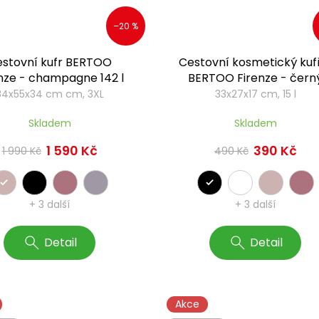
–20 %
stovní kufr BERTOO
Cestovní kosmetický kuf
nze - champagne 142 l
BERTOO Firenze - čern
84x55x34 cm cm, 3XL
33x27x17 cm, 15 l
Skladem
Skladem
1 590 Kč
390 Kč
1 990 Kč
490 Kč
+ 3 další
+ 3 další
Detail
Detail
Akce