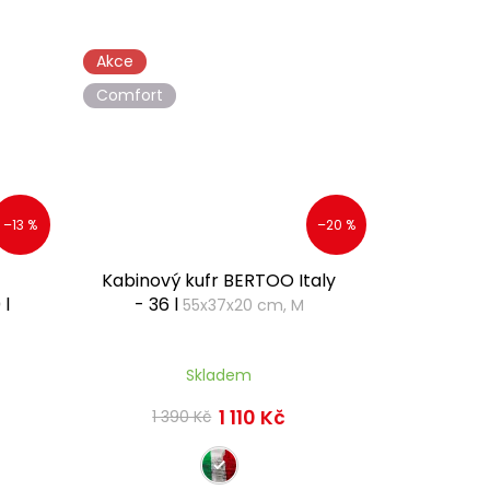
Akce
Comfort
–13 %
–20 %
Kabinový kufr BERTOO Italy
 l
- 36 l
55x37x20 cm, M
Skladem
1 110 Kč
1 390 Kč