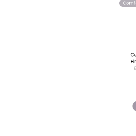
Comf
Ce
Fi