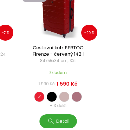
–7 %
–20 %
Cestovní kufr BERTOO
Firenze - červený 142 l
x24
84x55x34 cm, 3XL
Skladem
1 590 Kč
1 990 Kč
+ 3 další
Detail