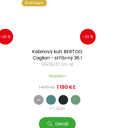
Premium
–20 %
–20 %
Kabinový kufr BERTOO
Cagliari - stříbrný 36 l
56x36x22 cm, M
Skladem
1 190 Kč
1 490 Kč
+ 1 další
Detail