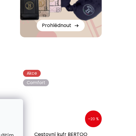
Prohlédnout
Akce
Comfort
–20 %
–20 %
Cestovní kufr BERTOO
užitím